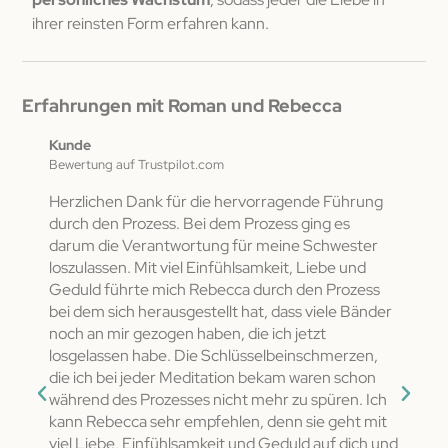
ihrer reinsten Form erfahren kann.
Erfahrungen mit Roman und Rebecca
Kunde
Danie
Bewertung auf Trustpilot.com
Bewert
Herzlichen Dank für die hervorragende Führung
Das 
durch den Prozess. Bei dem Prozess ging es
ine
darum die Verantwortung für meine Schwester
Dank
loszulassen. Mit viel Einfühlsamkeit, Liebe und
Du wa
t
Geduld führte mich Rebecca durch den Prozess
obwoh
bei dem sich herausgestellt hat, dass viele Bänder
diese
noch an mir gezogen haben, die ich jetzt
schon
t
losgelassen habe. Die Schlüsselbeinschmerzen,
Verä
die ich bei jeder Meditation bekam waren schon
zu au
ut
während des Prozesses nicht mehr zu spüren. Ich
nicht
u
kann Rebecca sehr empfehlen, denn sie geht mit
jetzt
viel Liebe, Einfühlsamkeit und Geduld auf dich und
noch 