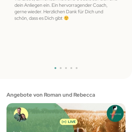
,
dein Anliegen ein. Ein hervorragender Coach,
mit d
Ahnen
gerne wieder. Herzlichen Dank für Dich und
sich 
mich
schön, dass es Dich gibt
 mir
Angebote von Roman und Rebecca