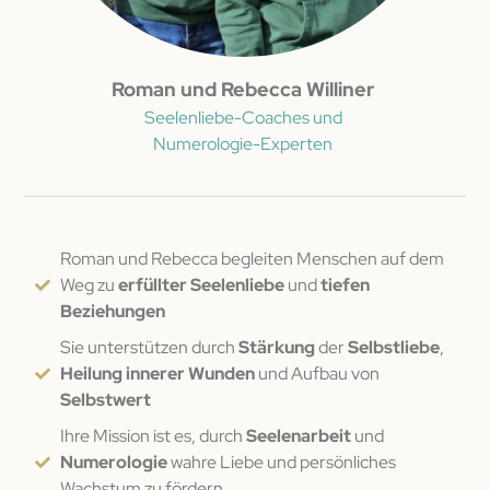
Roman und Rebecca Williner
Seelenliebe-Coaches und
Numerologie-Experten
Roman und Rebecca begleiten Menschen auf dem
Weg zu
erfüllter Seelenliebe
und
tiefen
Beziehungen
Sie unterstützen durch
Stärkung
der
Selbstliebe
,
Heilung innerer Wunden
und Aufbau von
Selbstwert
Ihre Mission ist es, durch
Seelenarbeit
und
Numerologie
wahre Liebe und persönliches
Wachstum zu fördern