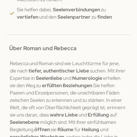
Sie helfen dabei,
Seelenverbindungen
zu
vertiefen
und den
Seelenpartner
zu
finden
Über Roman und Rebecca
Rebecca und Roman sind wie Leuchttürme für jene,
die nach
tiefer, authentischer Liebe
suchen. Mit ihrer
Expertise in
Seelenliebe
und
Numerologie
erhellen
sie den Weg zu
erfüllten Beziehungen
.Sie helfen
Paaren und Einzelpersonen, die unsichtbaren Fäden
zwischen Seelen zu erkennen und zu stärken. In einer
Welt, die oft von Oberflächlichkeit geprägt ist, erinnern
sie uns daran, dass
wahre Liebe
und
Erfüllung
auf
Seelenebene
möglich sind. Mit ihrer einfühlsamen
Begleitung
öffnen
sie
Räume
für
Heilung
und
persönliches Wachstum
, sodass jeder die Liebe in