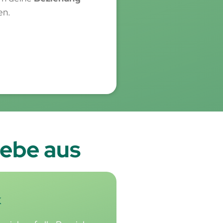
en.
iebe aus
k