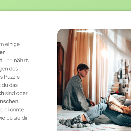
em einige
er
lt
und
nährt.
gen des
s Puzzle
t du das
ch
sind oder
nschen
ben könnte –
wie du sie dir