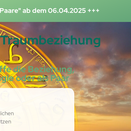
 Paare" ab dem 06.04.2025 +++
e Traumbeziehung
fe die Beziehung,
gle oder als Paar
lichen
utzen