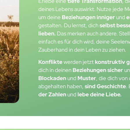
Erlebe eine
tiefe Transformation
, d
deines Lebens auswirkt. Nutze jede M
um deine
Beziehungen
inniger
und
e
gestalten. Du lernst, dich
selbst bess
lieben.
Das merken auch andere. Stell 
einfach es für dich wird, deine Seele
Zauberhand in dein Leben zu ziehen.
Konflikte
werden jetzt
konstruktiv g
dich in deinen
Beziehungen sicher
u
Blockaden
und
Muster
, die dich vo
abgehalten haben,
sind Geschichte
.
der Zahlen
und
lebe deine Liebe.