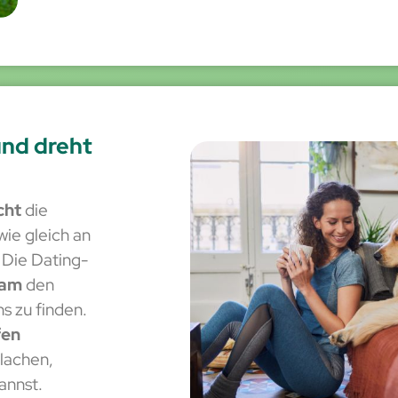
und dreht
cht
die
wie gleich an
 Die Dating-
sam
den
s zu finden.
fen
 lachen,
annst.