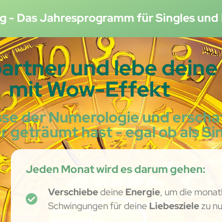
g - Das Jahresprogramm für Singles und
partner und lebe dein
mit Wow-Effekt
se der Numerologie und erschaf
 geträumt hast - egal ob als Sin
Jeden Monat wird es darum gehen:
Verschiebe
deine
Energie
, um die monat
Schwingungen für deine
Liebesziele
zu n