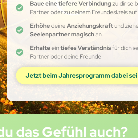
Baue eine tiefere Verbindung
zu
dir sel
Partner oder zu deinem Freundeskreis auf
Erhöhe
deine
Anziehungskraft
und zieh
Seelenpartner magisch
an
Erhalte
ein
tiefes Verständnis
für dich s
Partner oder deine Freunde
Jetzt beim Jahresprogramm dabei sei
du das Gefühl auch?