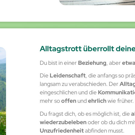
Alltagstrott überrollt dei
Du bist in einer
Beziehung
, aber
etwa
Die
Leidenschaft
, die anfangs so prä
langsam zu verabschieden. Der
Allta
eingeschlichen und die
Kommunikati
mehr so
offen
und
ehrlich
wie früher.
Du fragst dich, ob es möglich ist, die
a
wiederzubeleben
oder ob du dich mi
Unzufriedenheit
abfinden musst.