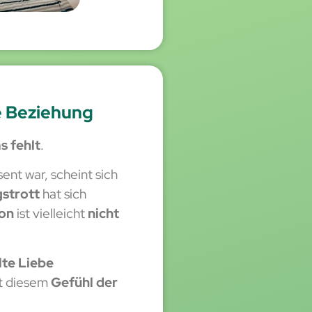
ne Beziehung
s fehlt
.
sent war, scheint sich
gstrott
hat sich
on
ist vielleicht
nicht
lte Liebe
t diesem
Gefühl der