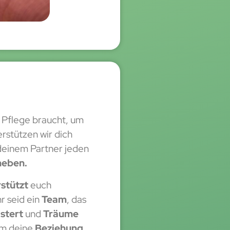
r Pflege braucht, um
rstützen wir dich
 deinem Partner jeden
heben.
stützt
euch
r seid ein
Team
, das
stert
und
Träume
um deine
Beziehung