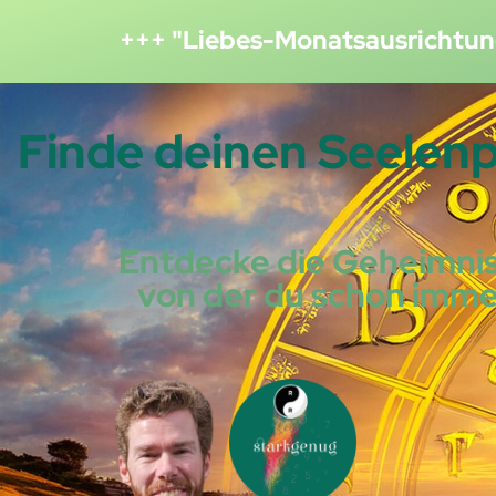
+++ "Liebes-Monatsausrichtun
Finde deinen Seelen
Entdecke die Geheimnis
von der du schon immer