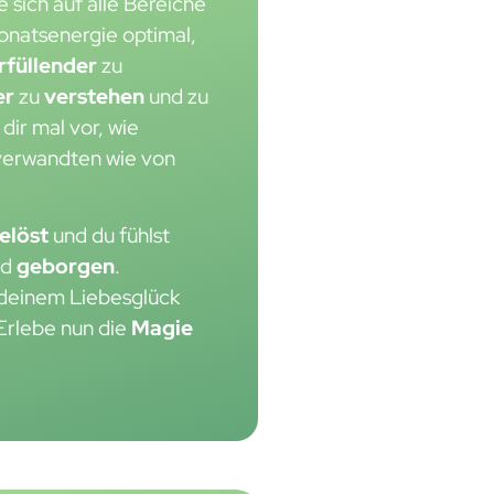
ie sich auf alle Bereiche
onatsenergie optimal,
rfüllender
zu
er
zu
verstehen
und zu
dir mal vor, wie
nverwandten wie von
elöst
und du fühlst
nd
geborgen
.
n deinem Liebesglück
 Erlebe nun die
Magie