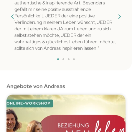
authentische & inspirierende Art. Besonders
mich 
ich
gefällt mir seine positiv ausstrahlende
gefüh
Persönlichkeit. JEDER der eine positive
Job u
Veränderung in seinem Leben wünscht, JEDER
haben
der mit einem klaren JA zum Leben und zu sich
Begle
selbst stehen möchte, JEDER der ein
legen
wahrhaftiges & glückliches Leben führen möchte,
sollte sich von Andreas inspirieren lassen."
Angebote von Andreas