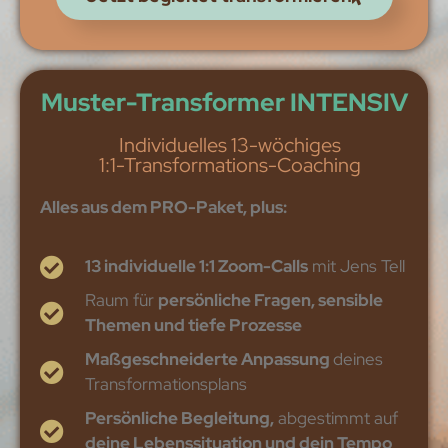
Muster-Transformer INTENSIV
Individuelles 13-wöchiges
1:1-Transformations-Coaching
Alles aus dem PRO-Paket, plus:
13 individuelle 1:1 Zoom-Calls
mit Jens Tell
Raum für
persönliche Fragen, sensible
Themen und tiefe Prozesse
Maßgeschneiderte Anpassung
deines
Transformationsplans
Persönliche Begleitung,
abgestimmt auf
deine Lebenssituation und dein Tempo