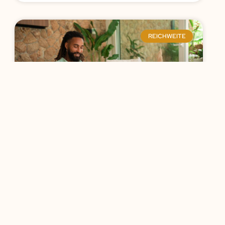
REICHWEITE
Mehr Reichweite und Bekanntheit
aufbauen: So erhöhst du deine
Sichtbarkeit online
WEITERLESEN »