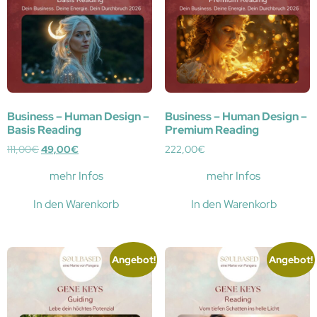
Business – Human Design –
Business – Human Design –
Basis Reading
Premium Reading
111,00
€
49,00
€
222,00
€
mehr Infos
mehr Infos
In den Warenkorb
In den Warenkorb
Angebot!
Angebot!