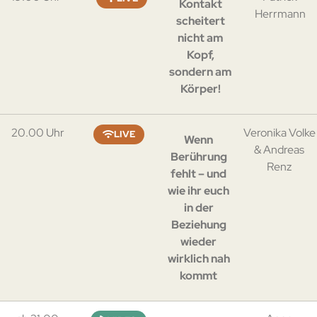
Kontakt
Herrmann
scheitert
nicht am
Kopf,
sondern am
Körper!
20.00 Uhr
Veronika Volke
LIVE
Wenn
& Andreas
Berührung
Renz
fehlt – und
wie ihr euch
in der
Beziehung
wieder
wirklich nah
kommt