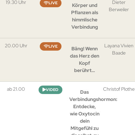
19.30 Uhr
Dieter
LIVE
Körper und
Berweiler
Pflanzen als
himmlische
Verbindung
20.00 Uhr
Layana Vivien
LIVE
Bäng! Wenn
Baade
das Herz den
Kopf
berührt…
ab 21.00
Christof Plothe
VIDEO
Das
Verbindungshormon:
Entdecke,
wie Oxytocin
dein
Mitgefühl zu