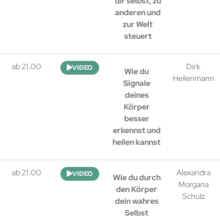
dir selbst, zu
anderen und
zur Welt
steuert
ab 21.00
Dirk
VIDEO
Wie du
Heilenmann
Signale
deines
Körper
besser
erkennst und
heilen kannst
ab 21.00
Alexandra
VIDEO
Wie du durch
Morgana
den Körper
Schulz
dein wahres
Selbst