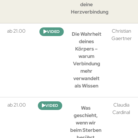
deine
Herzverbindung
ab 21.00
Christian
VIDEO
Die Wahrheit
Gaertner
deines
Körpers –
warum
Verbindung
mehr
verwandelt
als Wissen
ab 21.00
Claudia
VIDEO
Was
Cardinal
geschieht,
wenn wir
beim Sterben
berührt