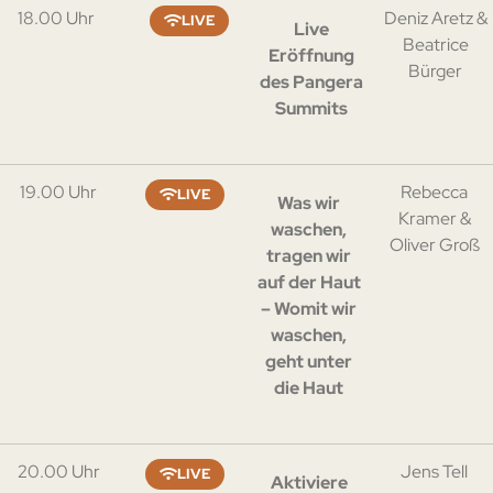
18.00 Uhr
Deniz Aretz &
LIVE
Live
Beatrice
Eröffnung
Bürger
des Pangera
Summits
19.00 Uhr
Rebecca
LIVE
Was wir
Kramer &
waschen,
Oliver Groß
tragen wir
auf der Haut
– Womit wir
waschen,
geht unter
die Haut
20.00 Uhr
Jens Tell
LIVE
Aktiviere