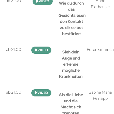
ab 21.00
Anne
VIDEO
Wie du durch
Fierhauser
das
Gesichtslesen
den Kontakt
zu dir selbst
bestärkst
ab 21.00
Peter Emmrich
VIDEO
Sieh dein
Auge und
erkenne
mögliche
Krankheiten
ab 21.00
Sabine Maria
VIDEO
Als die Liebe
Peinsipp
und die
Macht sich
trennten