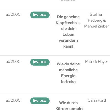
ab 21.00
Steffen
VIDEO
Die geheime
Padberg &
Klopftechnik,
Manuel Zieber
die dein
Leben
verändern
kann!
ab 21.00
Patrick Hayer
VIDEO
Wie du deine
männliche
Energie
befreist
ab 21.00
Carin Partl
VIDEO
Wie durch
Körperkontakt