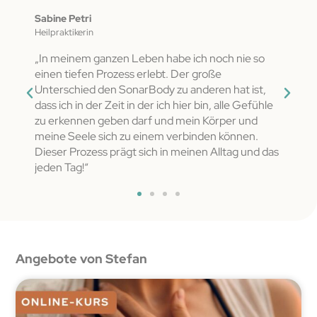
Sabine Petri
Gerd
Heilpraktikerin
ehem. 
„In meinem ganzen Leben habe ich noch nie so
„Ich 
e ich
einen tiefen Prozess erlebt. Der große
mich 
Unterschied den SonarBody zu anderen hat ist,
kann:
dass ich in der Zeit in der ich hier bin, alle Gefühle
zu erkennen geben darf und mein Körper und
meine Seele sich zu einem verbinden können.
Dieser Prozess prägt sich in meinen Alltag und das
jeden Tag!“
Angebote von Stefan