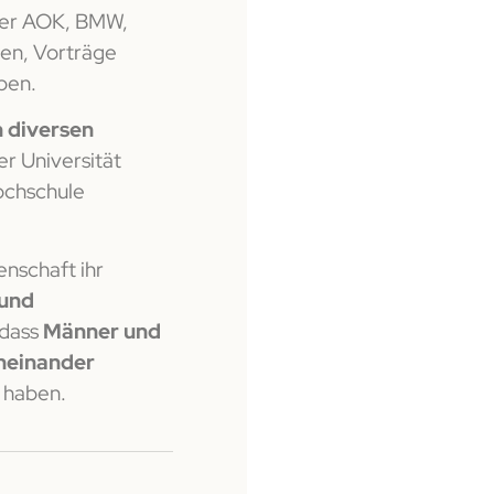
 der AOK, BMW,
nen, Vorträge
eben.
n diversen
er Universität
ochschule
enschaft ihr
 und
 dass
Männer und
neinander
haben.