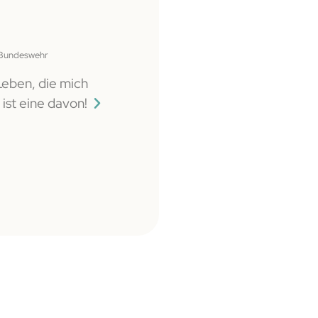
Cornelia Harms
 Bundeswehr
Leitung Colibri Verlag
Leben, die mich
>> Lebendiger und Augenöffnender Vo
 ist eine davon!
sofort Beispiele aus meinem Leben e
Sicht auf meine Mitmenschen sehr ve
jetzt mit mehr Gelassenheit und Woh
Gegenübern umgehen.