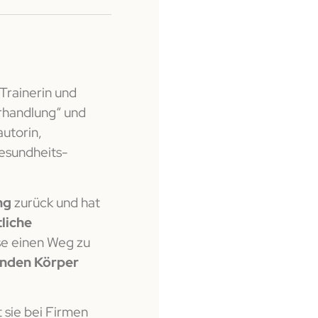
 Trainerin und
rhandlung“ und
autorin,
esundheits-
ng
zurück und hat
liche
se einen Weg zu
nden Körper
 sie bei Firmen