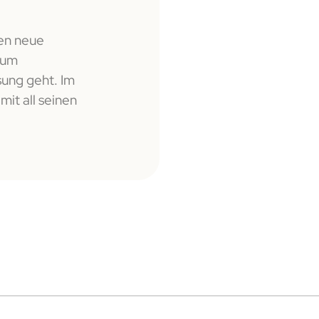
nen neue
 um
sung geht. Im
it all seinen