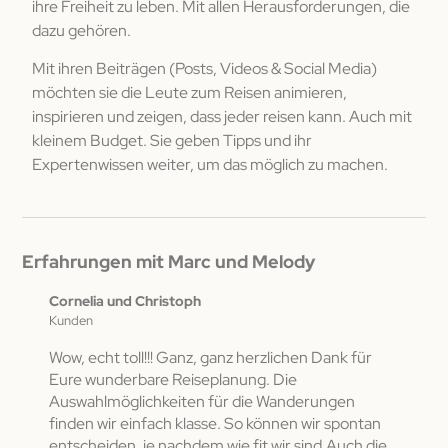
ihre Freiheit zu leben. Mit allen Herausforderungen, die
dazu gehören.
Mit ihren Beiträgen (Posts, Videos & Social Media)
möchten sie die Leute zum Reisen animieren,
inspirieren und zeigen, dass jeder reisen kann. Auch mit
kleinem Budget. Sie geben Tipps und ihr
Expertenwissen weiter, um das möglich zu machen.
Erfahrungen mit Marc und Melody
Cornelia und Christoph
Chari
Kunden
Kundi
Wow, echt toll!!! Ganz, ganz herzlichen Dank für
Dies
rto
Eure wunderbare Reiseplanung. Die
weite
r
Auswahlmöglichkeiten für die Wanderungen
Reise
finden wir einfach klasse. So können wir spontan
oder 
 uns
entscheiden, je nachdem wie fit wir sind.Auch die
Reise