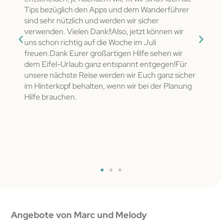
ch so
Tips bezüglich den Apps und dem Wanderführer
Liebe
sind sehr nützlich und werden wir sicher
ganze
ch
verwenden. Vielen Dank!!Also, jetzt können wir
entsc
un
uns schon richtig auf die Woche im Juli
Ausw
ess
freuen.Dank Eurer großartigen Hilfe sehen wir
vers
dem Eifel-Urlaub ganz entspannt entgegen!Für
Überr
das
unsere nächste Reise werden wir Euch ganz sicher
nicht
m
im Hinterkopf behalten, wenn wir bei der Planung
gehe
t in
Hilfe brauchen.
 wisst
 zum
 nur
Angebote von Marc und Melody