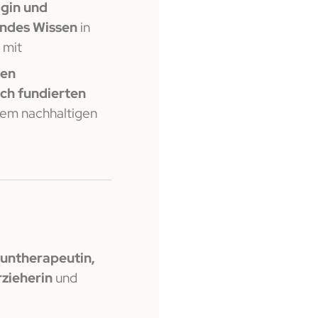
gin und
ndes Wissen
in
 mit
den
ich fundierten
nem nachhaltigen
ntherapeutin,
zieherin
und