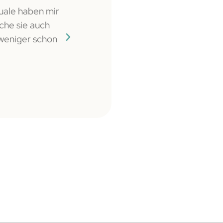
uale haben mir
Mein Ziel war es, wieder in meiner 
che sie auch
gut auszusehen. Das ist nur erreicht u
 weniger schon
überglücklich.