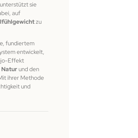
unterstützt sie
abei, auf
lfühlgewicht
zu
e, fundiertem
System entwickelt,
jo-Effekt
r Natur
und den
Mit ihrer Methode
chtigkeit und