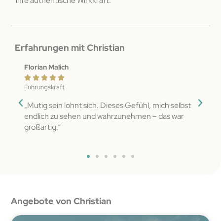
ihre authentische Wirkkraft.
Erfahrungen mit Christian
Florian Malich
Anna 







Führungskraft
Coach
istian
„Mutig sein lohnt sich. Dieses Gefühl, mich selbst
„Raus
endlich zu sehen und wahrzunehmen – das war
erste
ver
großartig.“
mein
über
Angebote von Christian