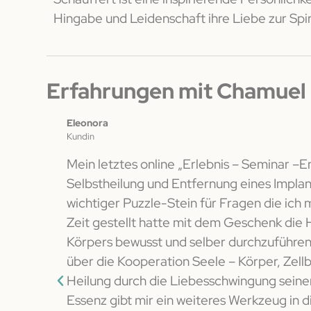
Hingabe und Leidenschaft ihre Liebe zur Spiri
Erfahrungen mit Chamuel
Eleonora
Kundin
Weise über
Mein letztes online „Erlebnis – Seminar –E
Selbstheilung und Entfernung eines Implan
 wer wir
wichtiger Puzzle-Stein für Fragen die ich mi
 Erden
Zeit gestellt hatte mit dem Geschenk die 
über das
Körpers bewusst und selber durchzuführen
n einem
über die Kooperation Seele – Körper, Zell
Heilung durch die Liebesschwingung seine
en uns
Essenz gibt mir ein weiteres Werkzeug in 