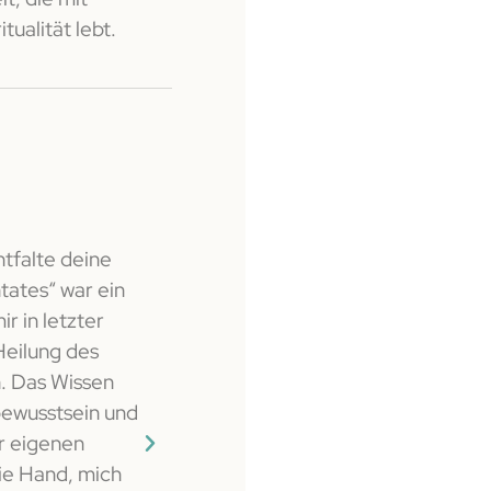
tualität lebt.
Laymah
Kundin
ntfalte deine
Vorab möchte ich sagen, dass meine
tates“ war ein
sehr hoch waren, da ich mir nicht vors
r in letzter
spirituelle Energieübertragung über 
Heilung des
Ich muss sagen, ich war wirklich bege
. Das Wissen
gestrigen Veranstaltung. Trotz der 
bewusstsein und
mit über 40 Teilnehmern habe ich mi
r eigenen
betreut gefühlt. Chamuel hat sich für
die Hand, mich
genommen. Viel erklärt und Teilnehme