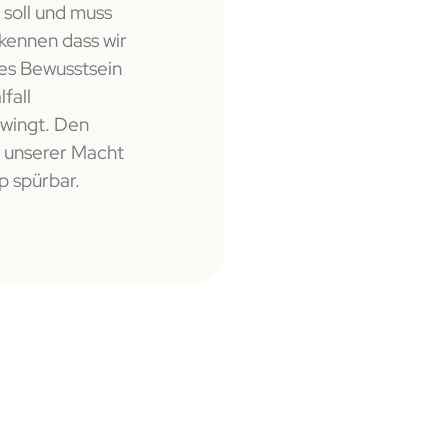
 soll und muss
wissen, gut abgeholt. Der Ablauf war 
kennen dass wir
ihre Liebe kam auch durch die Interne
nes Bewusstsein
an. In echter „Chamuel Qualität“ die 
fall
liebe!
hwingt. Den
n unserer Macht
p spürbar.