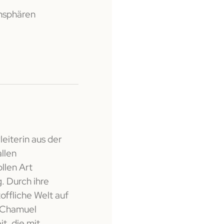
nsphären
eiterin aus der
allen
llen Art
. Durch ihre
toffliche Welt auf
. Chamuel
it, die mit