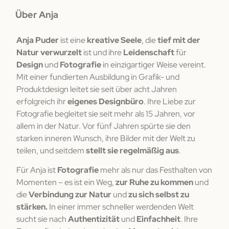
Über Anja
Anja Puder
ist eine
kreative Seele
, die
tief mit der
Natur verwurzelt
ist und ihre
Leidenschaft
für
Design
und
Fotografie
in einzigartiger Weise vereint.
Mit einer fundierten Ausbildung in Grafik- und
Produktdesign leitet sie seit über acht Jahren
erfolgreich ihr
eigenes Designbüro
. Ihre Liebe zur
Fotografie begleitet sie seit mehr als 15 Jahren, vor
allem in der Natur. Vor fünf Jahren spürte sie den
starken inneren Wunsch, ihre Bilder mit der Welt zu
teilen, und seitdem
stellt sie regelmäßig aus
.
Für Anja ist
Fotografie
mehr als nur das Festhalten von
Momenten – es ist ein Weg,
zur Ruhe zu kommen
und
die
Verbindung zur Natur
und
zu sich selbst zu
stärken.
In einer immer schneller werdenden Welt
sucht sie nach
Authentizität
und
Einfachheit
. Ihre