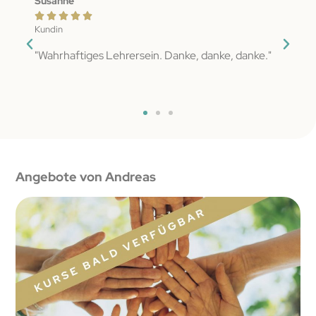
Susanne
Hann







Kundin
Kundi
h
"Wahrhaftiges Lehrersein. Danke, danke, danke."
"Groß
fach
tierg
Angebote von Andreas