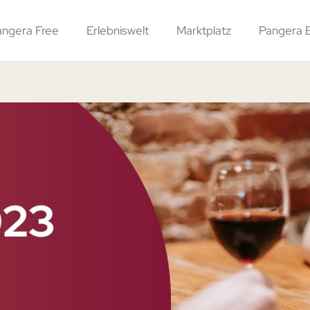
angera Free
Erlebniswelt
Marktplatz
Pangera 