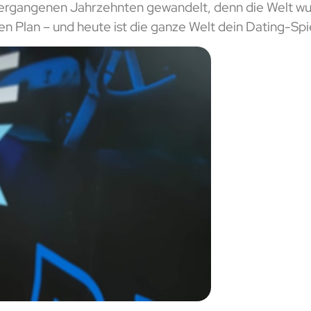
vergangenen Jahrzehnten gewandelt, denn die Welt wur
n Plan – und heute ist die ganze Welt dein Dating-Spi