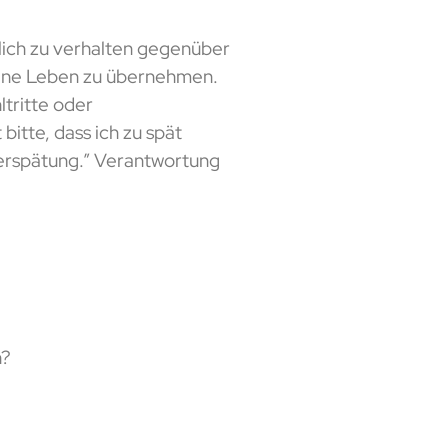
tlich zu verhalten gegenüber
gene Leben zu übernehmen.
tritte oder
bitte, dass ich zu spät
 Verspätung.” Verantwortung
n?