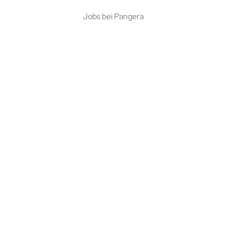
Jobs bei Pangera
© 2026 Pangera |
Impressum
|
Datenschutz
|
AGB
|
Widerrufsbelehrung