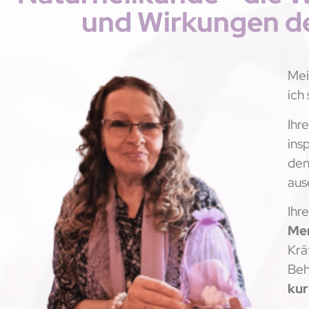
und Wirkungen de
Mei
ich 
Ihr
insp
de
aus
Ihr
Me
Krä
Beh
kur