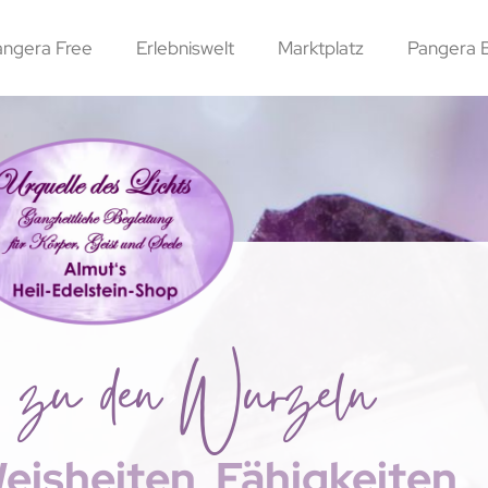
angera Free
Erlebniswelt
Marktplatz
Pangera 
 zu den Wurzeln
eisheiten, Fähigkeiten