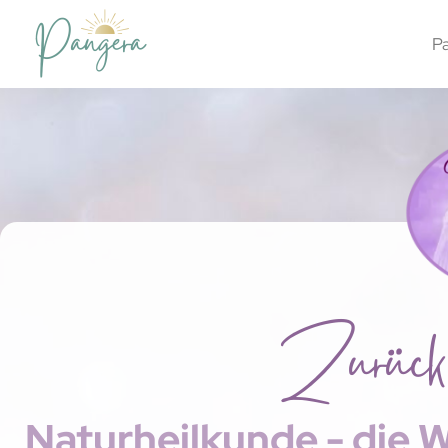
P
Zurück
Naturheilkunde - die W