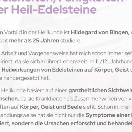
r Heil-Edelsteine
n Vorbild in der Heilkunde ist
Hildegard von Bingen,
seit
mehr als 25 Jahren
studiere.
e Arbeit und Vorgehensweise hat mich schon immer seh
iriert, da sie sich zu ihrer Lebenszeit im 11./12. Jahrhun
n
Heilwirkungen von Edelsteinen auf Körper, Geist
u
einandergesetzt hat.
e Heilkunde basiert auf einer
ganzheitlichen Sichtwei
nschen,
da sie Krankheiten als Zusammenwirken von 
ften auf
Körper, Geist und Seele
sieht. Schon in ihre
andlungsweise hat sie nicht nur die
Symptome einer 
iert, sondern die Ursachen erforscht und behandel