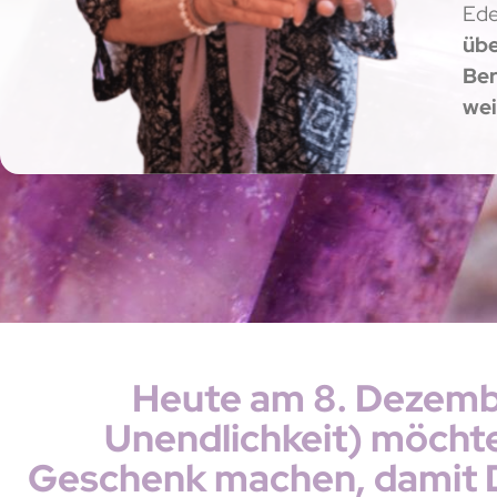
Ede
übe
Ber
we
Heute am 8. Dezembe
Unendlichkeit) möchte
Geschenk machen, damit 