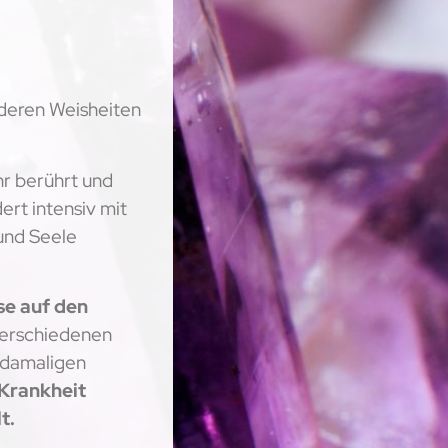
deren Weisheiten
r berührt und
dert intensiv mit
nd Seele
se auf den
verschiedenen
r damaligen
Krankheit
t.