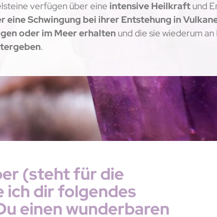
lsteine verfügen über eine
intensive Heilkraft
und En
r eine Schwingung bei ihrer Entstehung in Vulkane
gen oder im Meer erhalten
und die sie wiederum an
itergeben
.
r (steht für die
 ich dir folgendes
Du einen wunderbaren