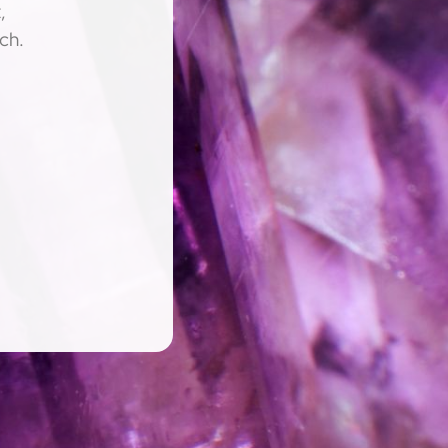
,
ch.