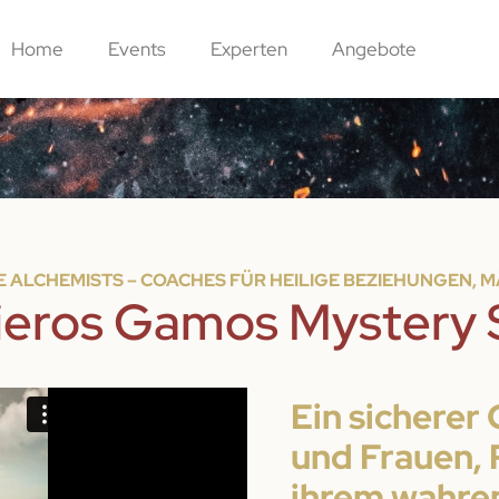
Home
Events
Experten
Angebote
VE ALCHEMISTS – COACHES FÜR HEILIGE BEZIEHUNGEN, 
ieros Gamos Mystery 
Ein sicherer
und Frauen, 
ihrem wahren