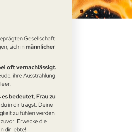
geprägten Gesellschaft
en, sich in
männlicher
i oft vernachlässigt.
eude, ihre Ausstrahlung
leer.
s es bedeutet, Frau zu
u in dir trägst. Deine
igkeit zu fühlen werden
e zuvor! Erwecke die
n dir lebte!