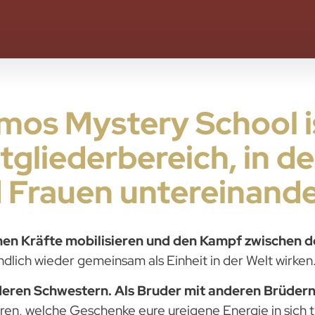
mos Mystery School i
tgliederbereich, in d
Frauen untereinander
nen Kräfte mobilisieren und den Kampf zwischen 
ndlich wieder gemeinsam als Einheit in der Welt wirken
anderen Schwestern. Als Bruder mit anderen Brüder
hren, welche Geschenke eure ureigene Energie in sich 