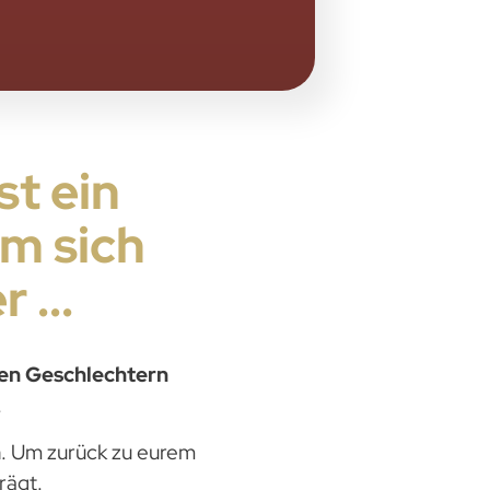
st ein
em sich
 ...
den Geschlechtern
.
n
. Um zurück zu eurem
trägt.