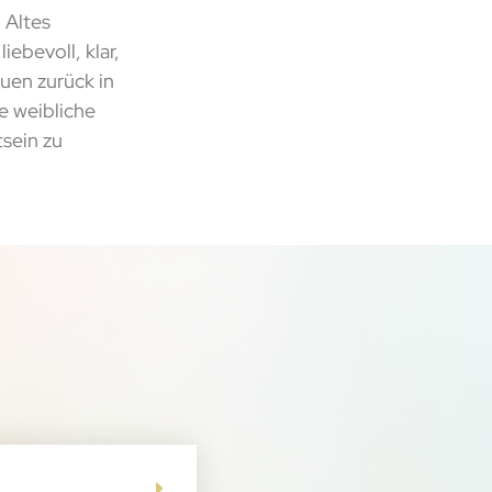
 Altes
iebevoll, klar,
auen zurück in
e weibliche
tsein zu