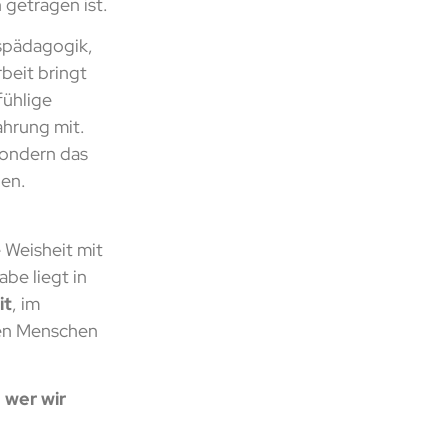
 getragen ist.
spädagogik,
beit bringt
fühlige
ahrung mit.
sondern das
hen.
 Weisheit mit
be liegt in
it
, im
nen Menschen
, wer wir