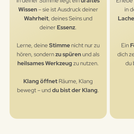
In deiner Stimme liegt ein
uraltes
Erlebe
Wissen
– sie ist Ausdruck deiner
in 
Wahrheit
, deines Seins und
Lache
deiner
Essenz
.
Lerne, deine
Stimme
nicht nur zu
Ein
F
hören, sondern
zu spüren
und als
dich z
heilsames Werkzeug
zu nutzen.
du 
Klang
öffnet
Räume, Klang
bewegt – und
du bist der Klang
.