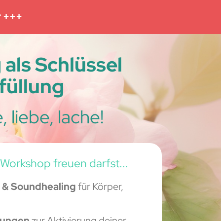
r +++
als Schlüssel
füllung
 liebe, lache!
 Workshop freuen darfst...
e & Soundhealing
für Körper,
bungen
zur Aktivierung deiner