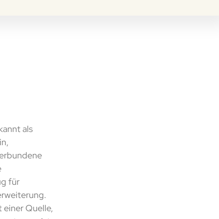
annt als
in,
 verbundene
e
g für
erweiterung.
t einer Quelle,