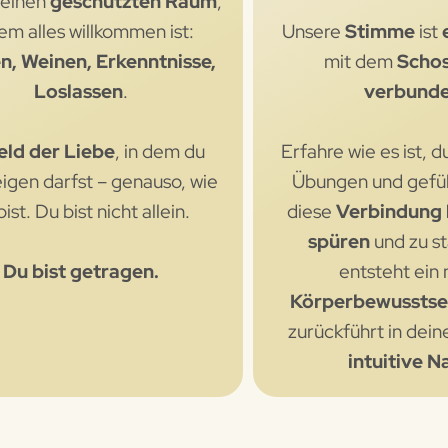
 einen
geschützten Raum
,
dem alles willkommen ist:
Unsere
Stimme
ist
n, Weinen, Erkenntnisse,
mit dem
Scho
Loslassen
.
verbund
eld der Liebe
, in dem du
Erfahre wie es ist, d
eigen darfst – genauso, wie
Übungen und gefüh
bist. Du bist nicht allein.
diese
Verbindung 
spüren
und zu st
Du bist getragen.
entsteht ein
Körperbewusstse
zurückführt in dei
intuitive N