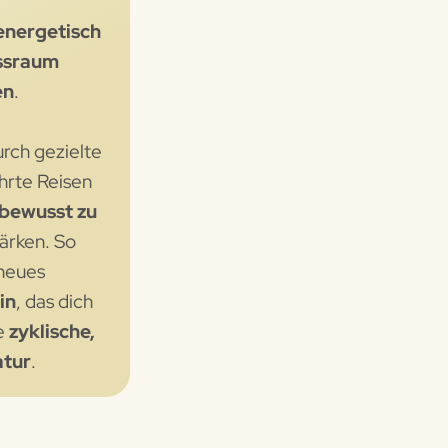
energetisch
ssraum
en
.
urch gezielte
rte Reisen
bewusst zu
ärken. So
 neues
in
, das dich
ne
zyklische,
atur
.