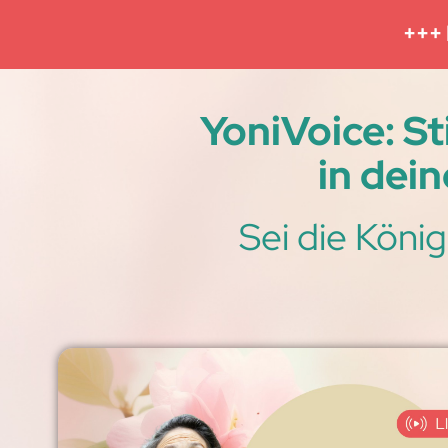
+++ 
YoniVoice: S
in dei
Sei die König