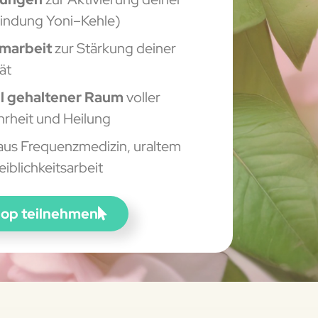
bindung Yoni–Kehle)
umarbeit
zur Stärkung deiner
ät
oll gehaltener Raum
voller
ahrheit und Heilung
aus Frequenzmedizin, uraltem
blichkeitsarbeit
hop teilnehmen