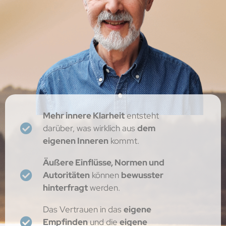
Mehr innere Klarheit
entsteht
darüber, was wirklich aus
dem
eigenen Inneren
kommt.
Äußere Einflüsse, Normen und
Autoritäten
können
bewusster
hinterfragt
werden.
Das Vertrauen in das
eigene
Empfinden
und die
eigene