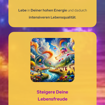
Lebe
in
Deiner hohen Energie
und dadurch
intensiveren Lebensqualität
.
Steigere Deine
Lebensfreude