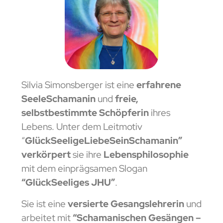
Silvia Simonsberger ist eine
erfahrene
SeeleSchamanin
und
freie,
selbstbestimmte Schöpferin
ihres
Lebens. Unter dem Leitmotiv
“
GlückSeeligeLiebeSeinSchamanin”
verkörpert
sie ihre
Lebensphilosophie
mit dem einprägsamen Slogan
“GlückSeeliges JHU”
.
Sie ist eine
versierte Gesangslehrerin
und
arbeitet mit
“Schamanischen Gesängen –