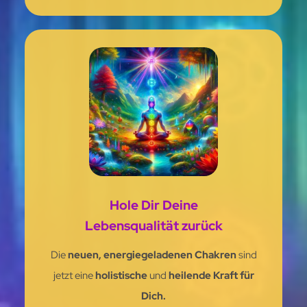
Hole Dir Deine
Lebensqualität zurück
Die
neuen, energiegeladenen Chakren
sind
jetzt eine
holistische
und
heilende Kraft für
Dich.