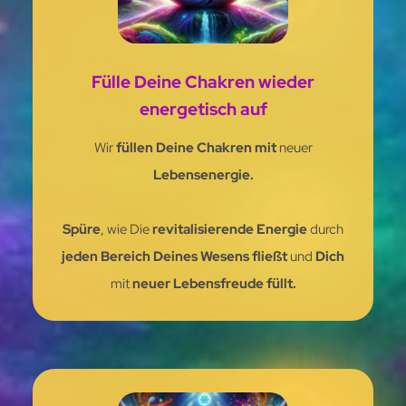
Fülle Deine Chakren wieder
energetisch auf
Wir
füllen
Deine Chakren mit
neuer
Lebensenergie.
Spüre
, wie Die
revitalisierende Energie
durch
jeden Bereich Deines Wesens
fließt
und
Dich
mit
neuer Lebensfreude füllt.