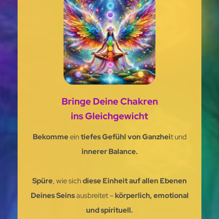
Bringe Deine Chakren
ins Gleichgewicht
Bekomme
ein
tiefes Gefühl von Ganzhei
t und
innerer Balance.
Spüre
, wie sich
diese Einheit auf allen Ebenen
Deines Seins
ausbreitet –
körperlich, emotional
und spirituell.