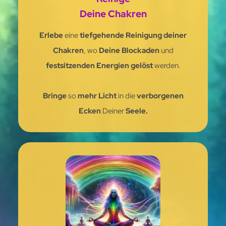
Deine Chakren
Erlebe
eine
tiefgehende Reinigung
deiner
Chakren
, wo
Deine Blockaden
und
festsitzenden Energien gelöst
werden.
Bringe
so
mehr Licht
in die
verborgenen
Ecken
Deiner
Seele.