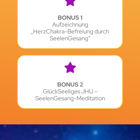
BONUS 1
Aufzeichnung
„HerzChakra-Befreiung durch
SeelenGesang“
BONUS 2
GlückSeeliges JHU –
SeelenGesang-Meditation