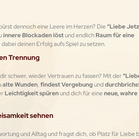
 spürst dennoch eine Leere im Herzen? Die
"Liebe Jetz
u
innere Blockaden löst
und endlich
Raum für eine
 dabei deinen Erfolg aufs Spiel zu setzen.
ten Trennung
 dir schwer, wieder Vertrauen zu fassen? Mit der
"Lieb
u
alte Wunden
,
findest Vergebung
und
durchbrichs
er
Leichtigkeit spüren
und dich für eine
neue, wahre
weisamkeit sehnen
ortung und Alltag und fragst dich, ob Platz für Liebe b