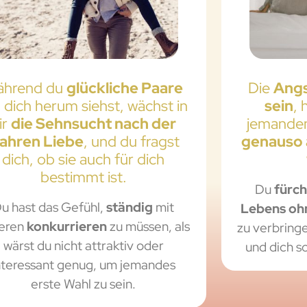
ährend du
glückliche Paare
Die
Angs
dich herum siehst, wächst in
sein
, 
ir
die Sehnsucht nach der
jemanden
ahren Liebe
, und du fragst
genauso 
dich, ob sie auch für dich
bestimmt ist.
Du
fürch
u hast das Gefühl,
ständig
mit
Lebens oh
eren
konkurrieren
zu müssen, als
zu verbring
wärst du nicht attraktiv oder
und dich s
nteressant genug, um jemandes
erste Wahl zu sein.