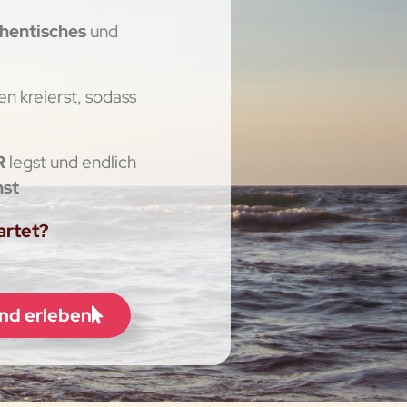
hentisches
und
n kreierst, sodass
R
legst und endlich
hst
wartet?
und erleben