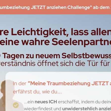
aumbeziehung JETZT anziehen Challenge" ab dem 
e Leichtigkeit, lass all
deine wahre Seelenpartn
 9 Tagen zu neuem Selbstbewuss
erständnis öffnet sich die Tür fü
In der
“Meine Traumbeziehung JETZT a
erfährst du, wie du….
...ein
neues ICH
erschaffst, indem du dein
wiederfindest und
unwiderstehlich anzi