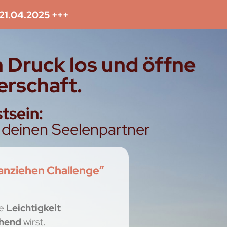
21.04.2025 +++
en Druck los und öffne
erschaft.
tsein:
r deinen Seelenpartner
nziehen Challenge”
e
Leichtigkeit
ehend
wirst.