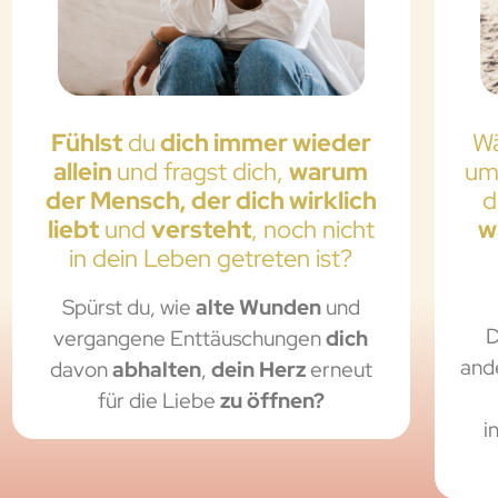
Fühlst
du
dich immer wieder
W
allein
und fragst dich,
warum
um 
der Mensch, der dich wirklich
d
liebt
und
versteht
, noch nicht
w
in dein Leben getreten ist?
Spürst du, wie
alte Wunden
und
D
vergangene Enttäuschungen
dich
and
davon
abhalten
,
dein Herz
erneut
für die Liebe
zu öffnen?
i