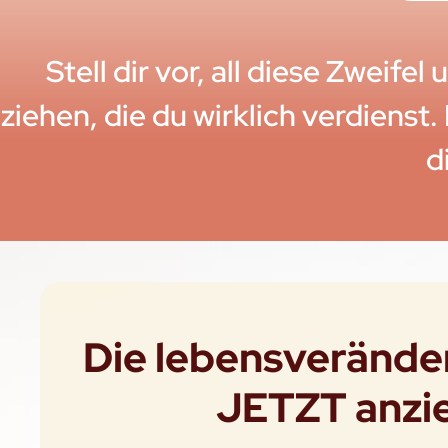
Stell dir vor, all diese Zweif
ziehen, die du wirklich verdienst.
d
Die lebensveränd
JETZT anzie