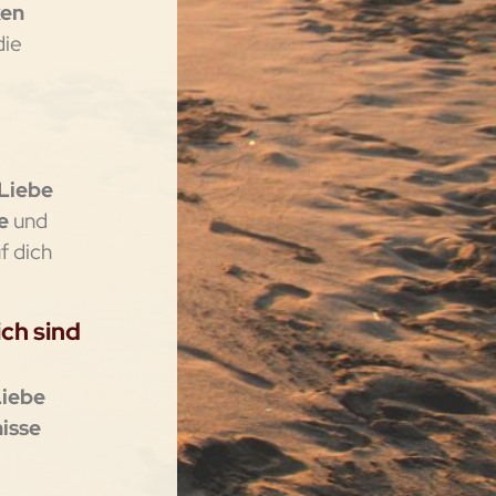
ken
die
Liebe
ne
und
uf dich
ich sind
Liebe
isse