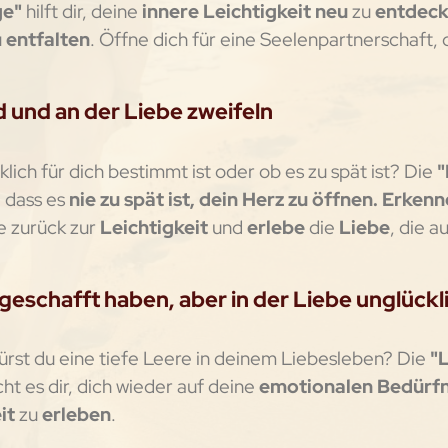
ge"
hilft dir, deine
innere Leichtigkeit neu
zu
entdec
u
entfalten
. Öffne dich für eine Seelenpartnerschaft, 
d und an der Liebe zweifeln
klich für dich bestimmt ist oder ob es zu spät ist? Die
"
, dass es
nie zu spät ist, dein Herz zu öffnen. Erken
e zurück zur
Leichtigkeit
und
erlebe
die
Liebe
, die a
geschafft haben, aber in der Liebe unglückl
spürst du eine tiefe Leere in deinem Liebesleben? Die
"
ht es dir, dich wieder auf deine
emotionalen Bedürfn
it
zu
erleben
.