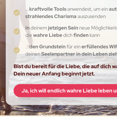
...
kraftvolle Tools
anwendest, um ein
aut
strahlendes Charisma
auszusenden
in
deinem
jetzigen Sein
neue Möglichkeite
die
wahre Liebe
dich
finden
kann
...
den Grundstein
für ein
erfüllendes WI
deinen
Seelenpartner in dein Leben zie
Bist du bereit für die Liebe, die auf dich 
Dein neuer Anfang beginnt jetzt.
Ja, ich will endlich wahre Liebe leben 