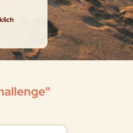
klich
hallenge"