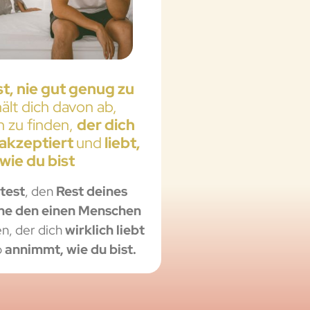
t, nie gut genug zu
hält dich davon ab,
 zu finden,
der dich
akzeptiert
und
liebt,
wie du bist
test
, den
Rest deines
ne den einen Menschen
en, der dich
wirklich liebt
o
annimmt, wie du bist.