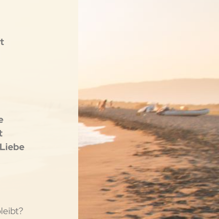
t
e
t
 Liebe
leibt?