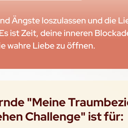
el und Ängste loszulassen und die L
 Es ist Zeit, deine inneren Blocka
ie wahre Liebe zu öffnen.
ernde "Meine Traumbez
hen Challenge" ist für: