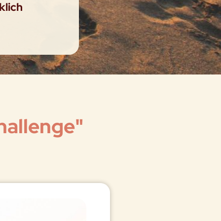
klich
hallenge"