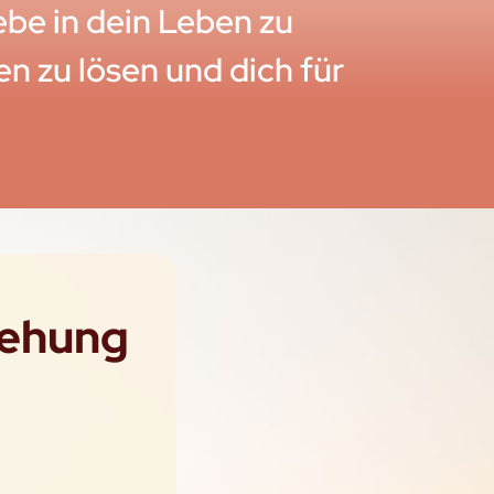
iebe in dein Leben zu
den zu lösen und dich für
iehung