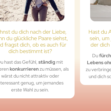
hnst du dich nach der Liebe,
Hast du A
n du glückliche Paare siehst,
sein, um
d fragst dich, ob es auch für
der dich 
dich bestimmt ist?
Du
fürch
u hast das Gefühl,
ständig
mit
Lebens oh
eren
konkurrieren
zu müssen, als
zu verbring
wärst du nicht attraktiv oder
und dich s
nteressant genug, um jemandes
erste Wahl zu sein.