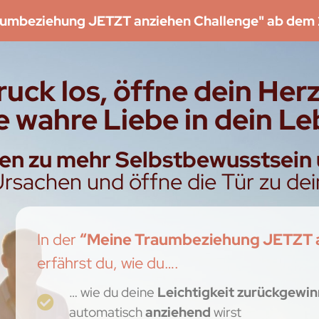
aumbeziehung JETZT anziehen Challenge" ab dem 
uck los, öffne dein Her
e wahre Liebe in dein Le
gen zu mehr Selbstbewusstsein 
Ursachen und öffne die Tür zu de
In der
“Meine Traumbeziehung JETZT a
erfährst du, wie du….
… wie du deine
Leichtigkeit
zurückgewin
automatisch
anziehend
wirst