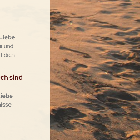
Liebe
ne
und
uf dich
ich sind
Liebe
isse