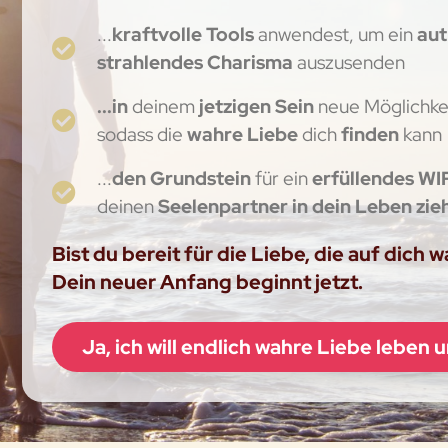
...
kraftvolle Tools
anwendest, um ein
aut
strahlendes Charisma
auszusenden
...in
deinem
jetzigen Sein
neue Möglichkei
sodass die
wahre Liebe
dich
finden
kann
...
den Grundstein
für ein
erfüllendes WI
deinen
Seelenpartner in dein Leben zie
Bist du bereit für die Liebe, die auf dich 
Dein neuer Anfang beginnt jetzt.
Ja, ich will endlich wahre Liebe leben 