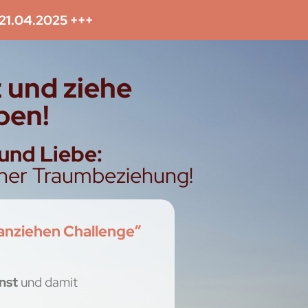
21.04.2025 +++
z und ziehe
ben!
und Liebe:
iner Traumbeziehung!
nziehen Challenge”
nst
und damit