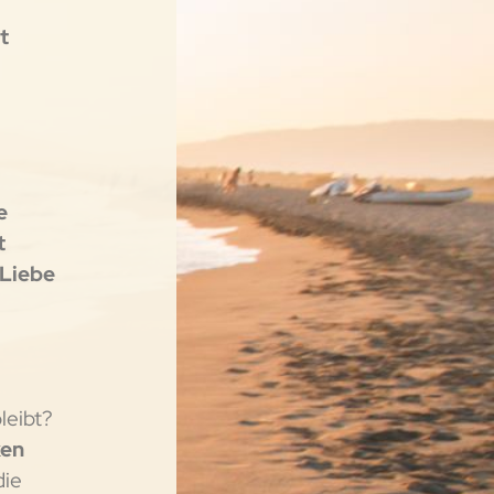
t
e
t
 Liebe
leibt?
ken
die