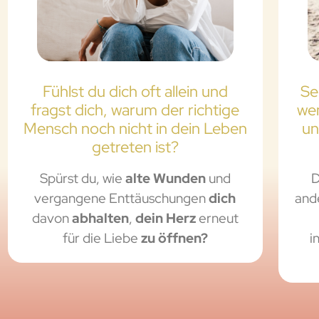
Fühlst du dich oft allein und
Se
fragst dich, warum der richtige
wen
Mensch noch nicht in dein Leben
un
getreten ist?
Spürst du, wie
alte Wunden
und
D
vergangene Enttäuschungen
dich
and
davon
abhalten
,
dein Herz
erneut
für die Liebe
zu öffnen?
i