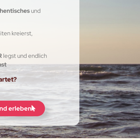
hentisches
und
ten kreierst,
R
legst und endlich
hst
wartet?
und erleben