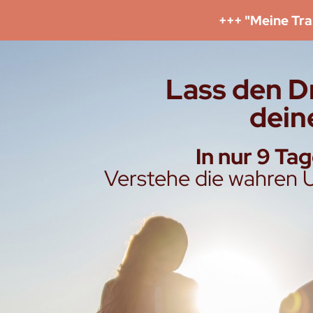
+++ "Meine Tr
Lass den Dr
dein
In nur 9 Ta
Verstehe die wahren 