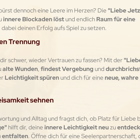
 spürst dennoch eine Leere im Herzen? Die
"Liebe Jetz
u
innere Blockaden löst
und endlich
Raum für eine
 dabei deinen Erfolg aufs Spiel zu setzen.
ten Trennung
 dir schwer, wieder Vertrauen zu fassen? Mit der
"Lieb
u
alte Wunden
,
findest Vergebung
und
durchbrichs
er
Leichtigkeit spüren
und dich für eine
neue, wahre
weisamkeit sehnen
ortung und Alltag und fragst dich, ob Platz für Liebe b
ge"
hilft dir, deine
innere Leichtigkeit neu
zu
entdec
u
entfalten
. Öffne dich für eine Seelenpartnerschaft, 