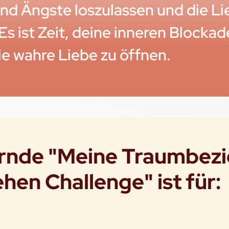
el und Ängste loszulassen und die L
 Es ist Zeit, deine inneren Blocka
ie wahre Liebe zu öffnen.
ernde "Meine Traumbez
hen Challenge" ist für: