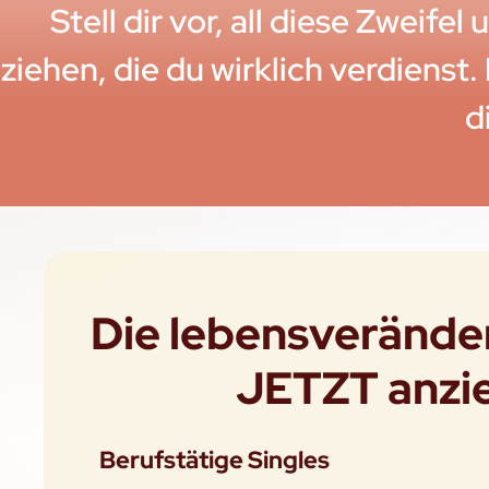
Stell dir vor, all diese Zweif
ziehen, die du wirklich verdienst.
d
Die lebensveränd
JETZT anzie
Berufstätige Singles