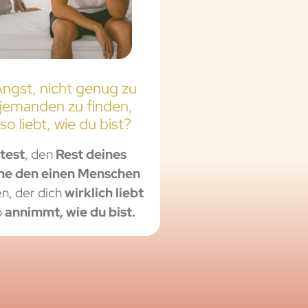
ngst, nicht genug zu
 jemanden zu finden,
so liebt, wie du bist?
test
, den
Rest deines
ne den einen Menschen
en, der dich
wirklich liebt
o
annimmt, wie du bist.