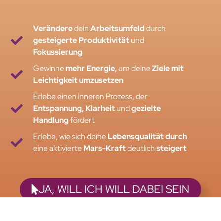
Verändere
dein
Arbeitsumfeld
durch
gesteigerte Produktivität
und
Fokussierung
Gewinne
mehr Energie,
um deine
Ziele mit
Leichtigkeit umzusetzen
Erlebe einen inneren Prozess, der
Entspannung, Klarheit
und
gezielte
Handlung
fördert
Erlebe, wie sich deine
Lebensqualität durch
eine aktivierte
Mars-Kraft
deutlich
steigert
JA, WILL ICH WILL DABEI SEIN
Mit Klick: Weiterleitung zu thrivecart für den Kauf