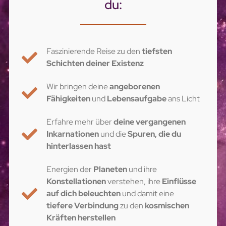
du:
Faszinierende Reise zu den
tiefsten
Schichten deiner Existenz
Wir bringen deine
angeborenen
Fähigkeiten
und
Lebensaufgabe
ans Licht
Erfahre mehr über
deine vergangenen
Inkarnationen
und die
Spuren, die du
hinterlassen hast
Energien der
Planeten
und ihre
Konstellationen
verstehen, ihre
Einflüsse
auf dich beleuchten
und damit eine
tiefere Verbindung
zu den
kosmischen
Kräften herstellen