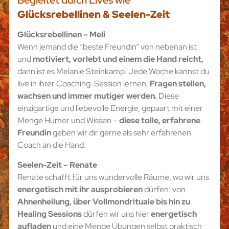
Begleitet durch Lives wie
Glücksrebellinen & Seelen-Zeit
Glücksrebellinen – Meli
Wenn jemand die “beste Freundin” von nebenan ist
und
motiviert, vorlebt und einem die Hand reicht,
dann ist es Melanie Steinkamp. Jede Woche kannst du
live in ihrer Coaching-Session lernen,
Fragen stellen,
wachsen und immer mutiger werden.
Diese
einzigartige und liebevolle Energie, gepaart mit einer
Menge Humor und Wissen –
diese tolle, erfahrene
Freundin
geben wir dir gerne als sehr erfahrenen
Coach an die Hand.
Seelen-Zeit – Renate
Renate schafft für uns wundervolle Räume, wo wir uns
energetisch mit ihr ausprobieren
dürfen: von
Ahnenheilung, über Vollmondrituale bis hin zu
Healing Sessions
dürfen wir uns hier
energetisch
aufladen
und eine Menge Übungen selbst praktisch