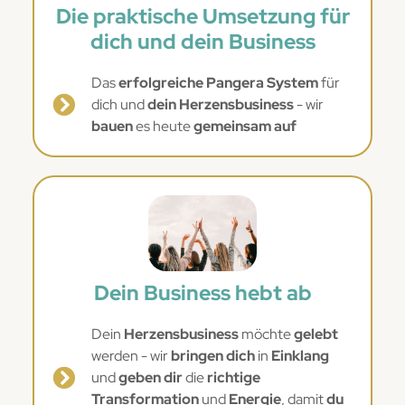
Die praktische Umsetzung für
dich und dein Business
Das
erfolgreiche Pangera System
für
dich und
dein Herzensbusiness
- wir
bauen
es heute
gemeinsam auf
Dein Business hebt ab
Dein
Herzensbusiness
möchte
gelebt
werden - wir
bringen dich
in
Einklang
und
geben dir
die
richtige
Transformation
und
Energie
, damit
du