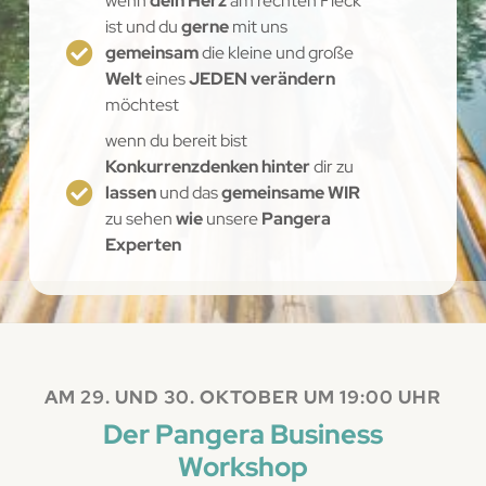
wenn
dein Herz
am rechten Fleck
ist und du
gerne
mit uns
gemeinsam
die kleine und große
Welt
eines
JEDEN verändern
möchtest
wenn du bereit bist
Konkurrenzdenken hinter
dir zu
lassen
und das
gemeinsame WIR
zu sehen
wie
unsere
Pangera
Experten
AM 29. UND 30. OKTOBER UM 19:00 UHR
Der Pangera Business
Workshop