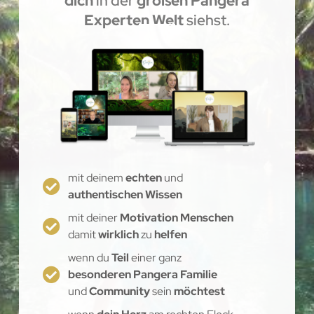
dich
in der
großen Pangera
Experten Welt
siehst.
mit deinem
echten
und
authentischen Wissen
mit deiner
Motivation Menschen
damit
wirklich
zu
helfen
wenn du
Teil
einer ganz
besonderen Pangera Familie
und
Community
sein
möchtest