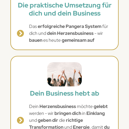
Die praktische Umsetzung für
dich und dein Business
Das
erfolgreiche Pangera System
für
dich und
dein Herzensbusiness
- wir
bauen
es heute
gemeinsam auf
Dein Business hebt ab
Dein
Herzensbusiness
möchte
gelebt
werden - wir
bringen dich
in
Einklang
und
geben dir
die
richtige
Transformation
und
Energie
, damit
du