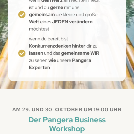
wenn
dein Herz
am rechten Fleck
ist und du
gerne
mit uns
gemeinsam
die kleine und große
Welt
eines
JEDEN verändern
möchtest
wenn du bereit bist
Konkurrenzdenken hinter
dir zu
lassen
und das
gemeinsame WIR
zu sehen
wie
unsere
Pangera
Experten
AM 29. UND 30. OKTOBER UM 19:00 UHR
Der Pangera Business
Workshop