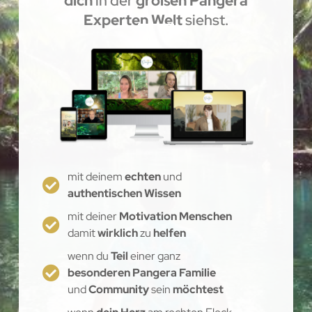
dich
in der
großen Pangera
Experten Welt
siehst.
mit deinem
echten
und
authentischen Wissen
mit deiner
Motivation Menschen
damit
wirklich
zu
helfen
wenn du
Teil
einer ganz
besonderen Pangera Familie
und
Community
sein
möchtest