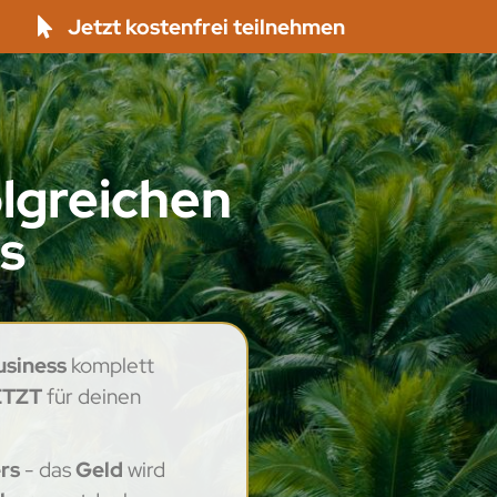
Jetzt kostenfrei teilnehmen
lgreichen
ss
usiness
komplett
ETZT
für deinen
rs
- das
Geld
wird