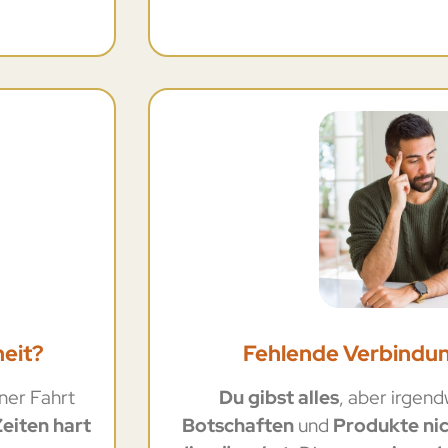
eit?
Fehlende Verbindu
iner Fahrt
Du gibst alles
, aber irgen
Zeiten hart
Botschaften
und
Produkte ni