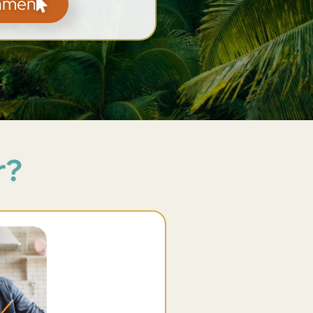
ehmen
r?