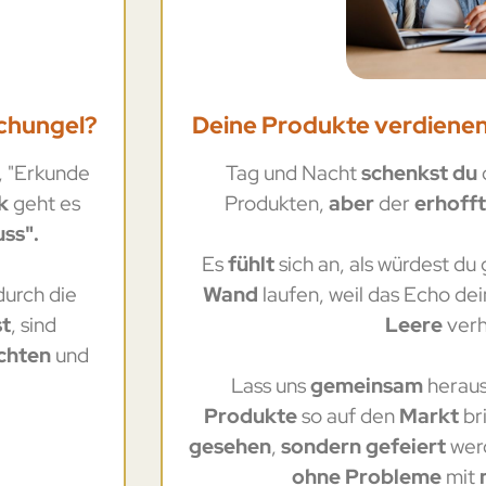
schungel?
Deine Produkte verdienen 
, "Erkunde
Tag und Nacht
schenkst du
k
geht es
Produkten,
aber
der
erhoff
ss".
Es
fühlt
sich an, als würdest du
durch die
Wand
laufen, weil das Echo de
st
, sind
Leere
verh
ichten
und
Lass uns
gemeinsam
heraus
Produkte
so auf den
Markt
br
gesehen
,
sondern gefeiert
wer
ohne Probleme
mit