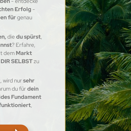
eben
- entdecke
chten Erfolg
-
en für
genau
en,
die
du spürst
,
annst
? Erfahre,
t dem
Markt
t
DIR SELBST
zu
, wird nur
sehr
arum du für
dein
ides Fundament
 funktioniert
,