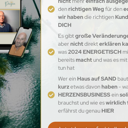
nicht
mehr
einfach ausgeg
den
richtigen Weg
für den
e
wir haben
die richtigen
Kund
DICH
Es gibt
große Veränderung
aber
nicht
direkt
erklären k
was
2024 ENERGETISCH
mi
bereits
macht
und was es mi
tun hat
Wer ein
Haus auf SAND
baut
kurz
etwas davon
haben
- w
HERZENSBUSINESS
ein
sol
brauchst und wie es
wirklich
erfährst du genau
HIER