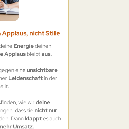
Applaus, nicht Stille
deine
Energie
deinen
te Applaus
bleibt
aus.
 gegen eine
unsichtbare
iner
Leidenschaft
in der
allt.
finden, wie wir
deine
ingen, dass sie
nicht nur
den. Dann
klappt
es auch
mehr Umsatz.