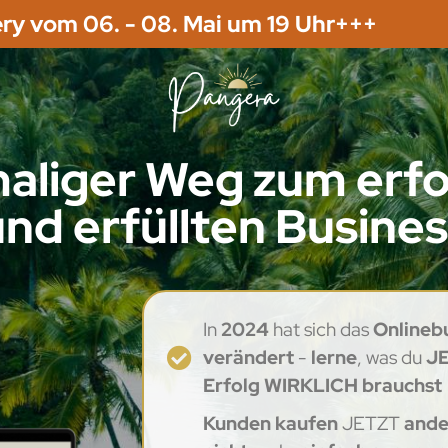
ry vom 06. - 08. Mai um 19 Uhr+++
maliger Weg zum erfo
nd erfüllten Busine
In
2024
hat sich das
Onlineb
verändert
-
lerne
, was du
J
Erfolg WIRKLICH brauchst
Kunden kaufen
JETZT
ande