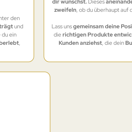
dir wünschst.
Dieses
aneinand
zweifeln
, ob du überhaupt auf
nter den
trägt
und
Lass uns
gemeinsam deine Posi
e du ein
die
richtigen Produkte entwic
überlebt
,
Kunden anziehst
, die dein
Bu