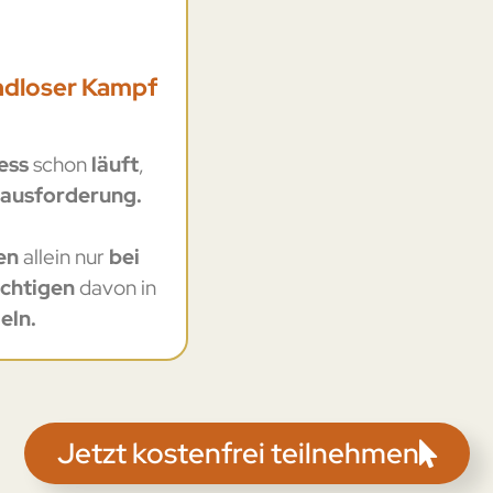
endloser Kampf
ess
schon
läuft
,
ausforderung.
en
allein nur
bei
ichtigen
davon in
eln.
Jetzt kostenfrei teilnehmen