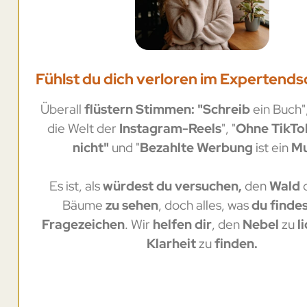
Fühlst du dich verloren im Expertend
Überall
flüstern Stimmen: "Schreib
ein Buch"
die Welt der
Instagram-Reels
", "
Ohne TikTo
nicht"
und "
Bezahlte Werbung
ist ein
Mu
Es ist, als
würdest du versuchen,
den
Wald
Bäume
zu sehen
, doch alles, was
du finde
Fragezeichen
. Wir
helfen dir
, den
Nebel
zu
l
Klarheit
zu
finden.