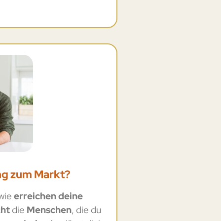
ng zum Markt?
dwie
erreichen deine
cht
die
Menschen
, die du