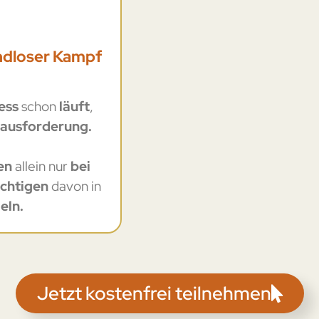
endloser Kampf
ess
schon
läuft
,
ausforderung.
en
allein nur
bei
ichtigen
davon in
eln.
Jetzt kostenfrei teilnehmen