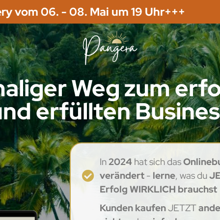
ry vom 06. - 08. Mai um 19 Uhr+++
maliger Weg zum erfo
nd erfüllten Busine
In
2024
hat sich das
Onlineb
verändert
-
lerne
, was du
J
Erfolg WIRKLICH brauchst
Kunden kaufen
JETZT
ande