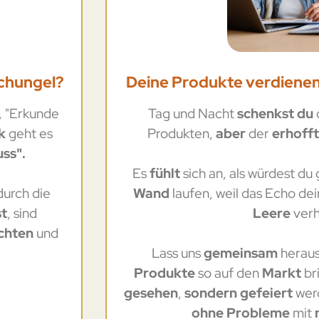
schungel?
Deine Produkte verdienen 
, "Erkunde
Tag und Nacht
schenkst du
k
geht es
Produkten,
aber
der
erhoff
ss".
Es
fühlt
sich an, als würdest du
durch die
Wand
laufen, weil das Echo de
st
, sind
Leere
verh
ichten
und
Lass uns
gemeinsam
heraus
Produkte
so auf den
Markt
br
gesehen
,
sondern gefeiert
wer
ohne Probleme
mit