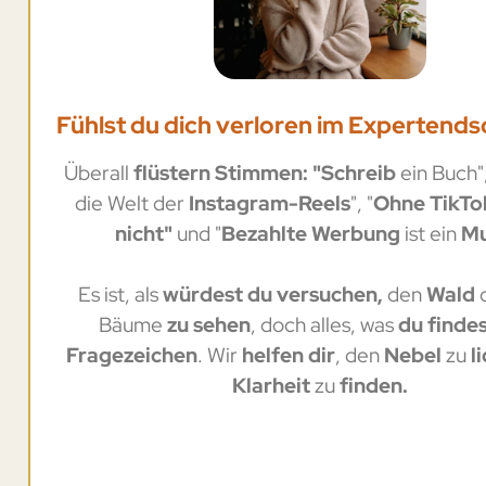
Fühlst du dich verloren im Expertend
Überall
flüstern Stimmen: "Schreib
ein Buch"
die Welt der
Instagram-Reels
", "
Ohne TikTo
nicht"
und "
Bezahlte Werbung
ist ein
Mu
Es ist, als
würdest du versuchen,
den
Wald
Bäume
zu sehen
, doch alles, was
du finde
Fragezeichen
. Wir
helfen dir
, den
Nebel
zu
l
Klarheit
zu
finden.