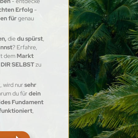
eben
- entdecke
chten Erfolg
-
en für
genau
en,
die
du spürst
,
annst
? Erfahre,
t dem
Markt
t
DIR SELBST
zu
, wird nur
sehr
arum du für
dein
ides Fundament
 funktioniert
,