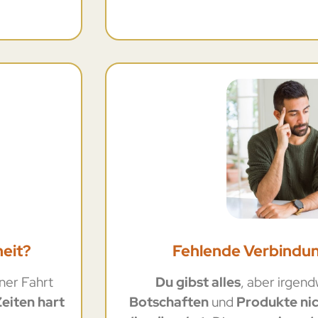
eit?
Fehlende Verbindu
iner Fahrt
Du gibst alles
, aber irgen
Zeiten hart
Botschaften
und
Produkte ni