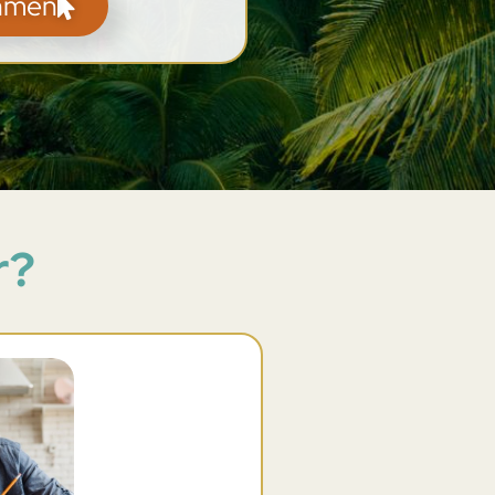
ehmen
r?