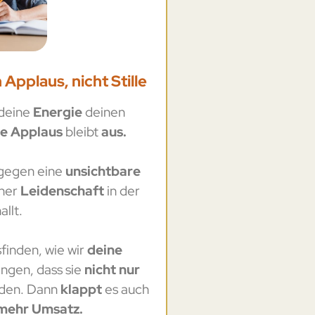
Applaus, nicht Stille
deine
Energie
deinen
te Applaus
bleibt
aus.
 gegen eine
unsichtbare
iner
Leidenschaft
in der
allt.
finden, wie wir
deine
ingen, dass sie
nicht nur
den. Dann
klappt
es auch
mehr Umsatz.