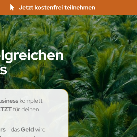
Jetzt kostenfrei teilnehmen
lgreichen
ss
usiness
komplett
ETZT
für deinen
rs
- das
Geld
wird