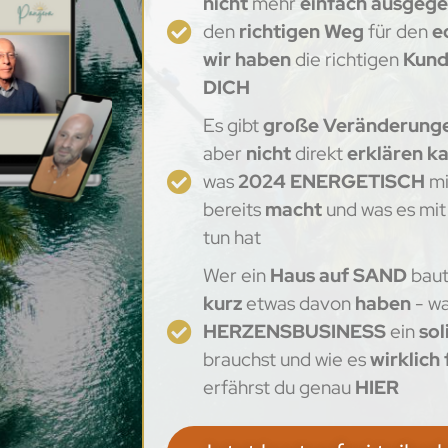
nicht
mehr
einfach ausgeg
den
richtigen Weg
für den
e
wir haben
die richtigen
Kund
DICH
Es gibt
große Veränderung
aber
nicht
direkt
erklären k
was
2024 ENERGETISCH
mi
bereits
macht
und was es mi
tun hat
Wer ein
Haus auf SAND
baut
kurz
etwas davon
haben
- w
HERZENSBUSINESS
ein
sol
brauchst und wie es
wirklich
erfährst du genau
HIER