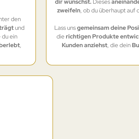
dir wünschst.
Dieses
aneinand
zweifeln
, ob du überhaupt auf
nter den
trägt
und
Lass uns
gemeinsam deine Posi
e du ein
die
richtigen Produkte entwic
überlebt
,
Kunden anziehst
, die dein
Bu