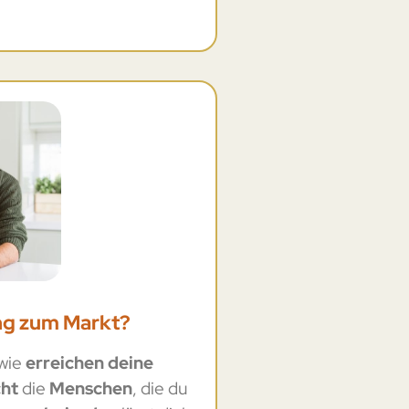
ng zum Markt?
dwie
erreichen deine
cht
die
Menschen
, die du