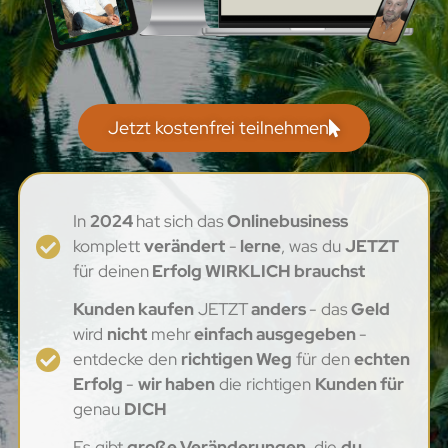
Jetzt kostenfrei teilnehmen
In
2024
hat sich das
Onlinebusiness
komplett
verändert
-
lerne
, was du
JETZT
für deinen
Erfolg WIRKLICH brauchst
Kunden kaufen
JETZT
anders
- das
Geld
wird
nicht
mehr
einfach ausgegeben
-
entdecke den
richtigen Weg
für den
echten
Erfolg
-
wir haben
die richtigen
Kunden für
genau
DICH
Es gibt
große Veränderungen,
die
du