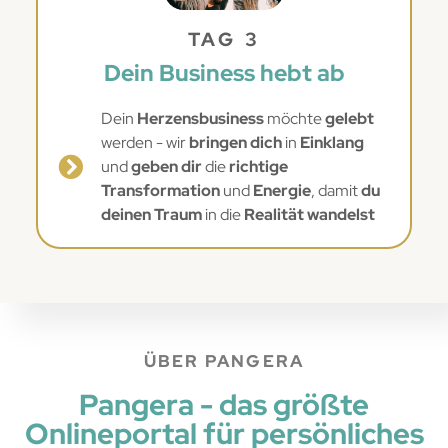
TAG 3
Dein Business hebt ab
Dein
Herzensbusiness
möchte
gelebt
werden - wir
bringen dich
in
Einklang
und
geben dir
die
richtige
Transformation
und
Energie
, damit
du
deinen Traum
in die
Realität wandelst
ÜBER PANGERA
Pangera - das größte
Onlineportal für persönliches