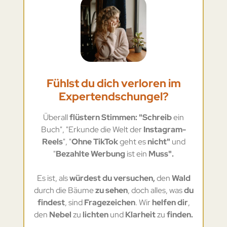
Fühlst du dich verloren im
Expertendschungel?
Überall
flüstern Stimmen: "Schreib
ein
Buch", "Erkunde die Welt der
Instagram-
Reels
", "
Ohne TikTok
geht es
nicht"
und
"
Bezahlte Werbung
ist ein
Muss".
Es ist, als
würdest du versuchen,
den
Wald
durch die Bäume
zu sehen
, doch alles, was
du
findest
, sind
Fragezeichen
. Wir
helfen dir
,
den
Nebel
zu
lichten
und
Klarheit
zu
finden.