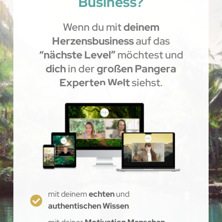
Business?
Wenn du mit
deinem
Herzensbusiness
auf das
“nächste Level”
möchtest und
dich
in der
großen Pangera
Experten Welt
siehst.
mit deinem
echten
und
authentischen Wissen