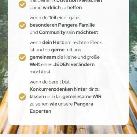
mit deiner
Motivation Menschen
damit
wirklich
zu
helfen
wenn du
Teil
einer ganz
besonderen Pangera Familie
und
Community
sein
möchtest
wenn
dein Herz
am rechten Fleck
ist und du
gerne
mit uns
gemeinsam
die kleine und große
Welt
eines
JEDEN verändern
möchtest
wenn du bereit bist
Konkurrenzdenken hinter
dir zu
lassen
und das
gemeinsame WIR
zu sehen
wie
unsere
Pangera
Experten