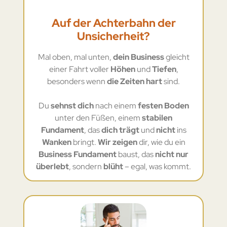
Auf der Achterbahn der
Unsicherheit?
Mal oben, mal unten,
dein Business
gleicht
einer Fahrt voller
Höhen
und
Tiefen
,
besonders wenn
die Zeiten hart
sind.
Du
sehnst dich
nach einem
festen Boden
unter den Füßen, einem
stabilen
Fundament
, das
dich trägt
und
nicht
ins
Wanken
bringt.
Wir zeigen
dir, wie du ein
Business Fundament
baust, das
nicht nur
überlebt
, sondern
blüht
– egal, was kommt.