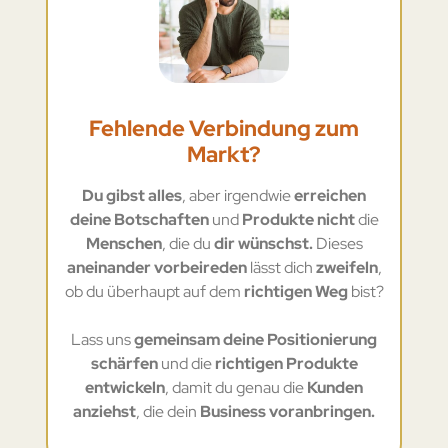
Fehlende Verbindung zum
Markt?
Du gibst alles
, aber irgendwie
erreichen
deine Botschaften
und
Produkte nicht
die
Menschen
, die du
dir wünschst.
Dieses
aneinander vorbeireden
lässt dich
zweifeln
,
ob du überhaupt auf dem
richtigen Weg
bist?
Lass uns
gemeinsam deine Positionierung
schärfen
und die
richtigen Produkte
entwickeln
, damit du genau die
Kunden
anziehst
, die dein
Business voranbringen.