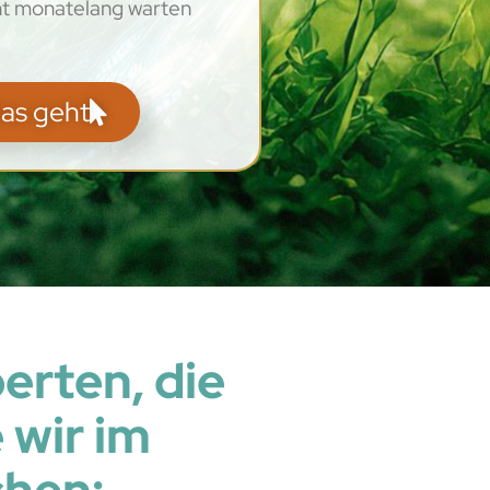
ht monatelang warten
das geht
erten, die
 wir im