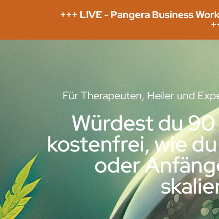
+++ LIVE - Pangera Business Work
+
Für Therapeuten, Heiler und Expe
Würdest du 90 
kostenfrei, wie d
oder Anfänge
skali