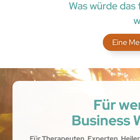
Was würde das f
w
Eine Me
Für we
Business 
Für Therapeuten, Experten, Heiler