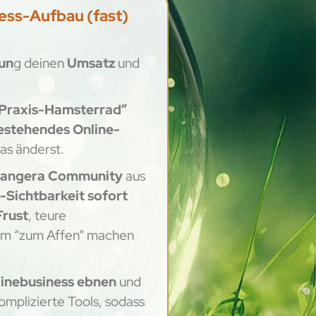
ness-Aufbau (fast)
un
g deinen
Umsatz
und
Praxis-Hamsterrad”
estehendes Online-
das änderst.
angera Community
aus
-Sichtbarkeit sofort
Frust
, teure
ram “zum Affen” machen
linebusiness
ebnen
und
mplizierte Tools, sodass