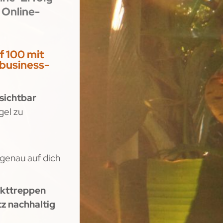
 Online-
f 100 mit
business-
 sichtbar
gel zu
genau auf dich
kttreppen
z nachhaltig