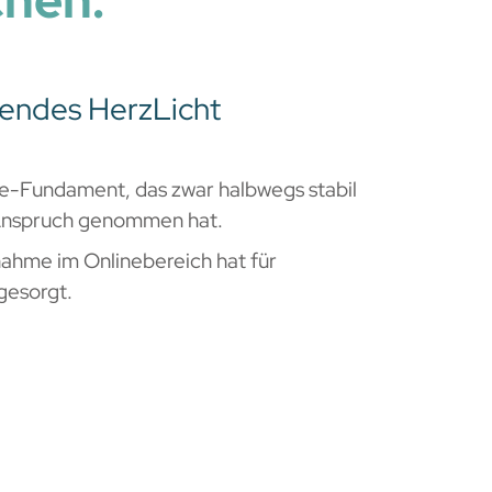
hen:
lendes HerzLicht
ne-Fundament, das zwar halbwegs stabil
in Anspruch genommen hat.
ahme im Onlinebereich hat für
gesorgt.