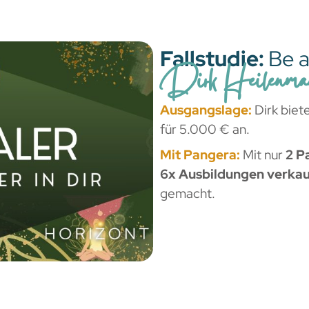
Fallstudie:
Be a
Dirk Heilenma
Ausgangslage:
Dirk biet
für 5.000 € an.
Mit Pangera:
Mit nur
2 P
6x Ausbildungen verka
gemacht.