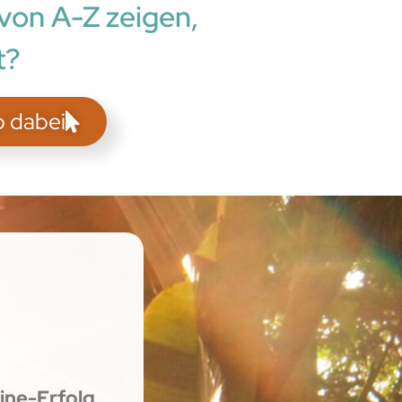
 von A-Z zeigen,
t?
p dabei
line-Erfolg