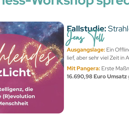
ness-Workshop sprec
Fallstudie:
Strah
Jens Tell
Ausgangslage:
Ein Offli
lief, aber sehr viel Zeit 
Mit Pangera:
Erste Maßn
16.690,98 Euro Umsatz