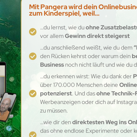
Mit Pangera wird dein Onlinebusi
zum Kinderspiel, weil…
…du lernst, wie du
ohne Zusatzbelast
vor allem
Gewinn direkt steigerst
…du anschließend weißt, wie du dem
“
den Rücken kehrst oder warum dein
b
Business
noch nicht läuft und wie du 
…du erkennen wirst: Wie du dank der
P
über 170.000 Menschen deine
Online
potenzierst
. Und das
ohne
Technik-
Werbeanzeigen oder dich auf Instag
zu müssen.
…wie dir den
direktesten Weg ins On
das ohne endlose Experimente oder ko