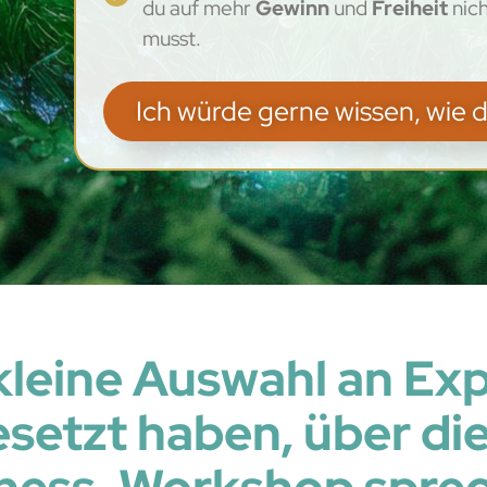
du auf mehr
Gewinn
und
Freiheit
nic
musst.
Ich würde gerne wissen, wie 
 kleine Auswahl an Exp
setzt haben, über die