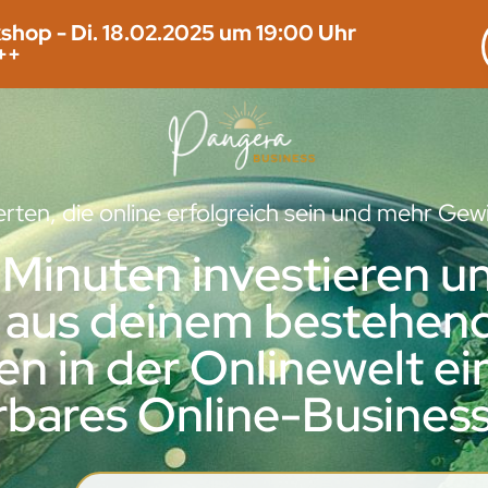
shop - Di. 18.02.2025 um 19:00 Uhr
++
rten, die online erfolgreich sein und mehr Ge
Minuten investieren und
u aus deinem bestehen
n in der Onlinewelt ein
erbares Online-Business