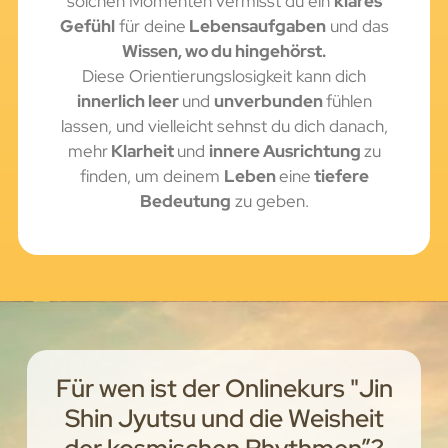
solchen Momenten vermisst du ein
klares
Gefühl
für deine
Lebensaufgaben
und das
Wissen, wo du hingehörst.
Diese Orientierungslosigkeit kann dich
innerlich leer
und
unverbunden
fühlen
lassen, und vielleicht sehnst du dich danach,
mehr
Klarheit
und
innere Ausrichtung
zu
finden, um deinem
Leben
eine
tiefere
Bedeutung
zu geben.
Für wen ist der Onlinekurs "Jin
Shin Jyutsu und die Weisheit