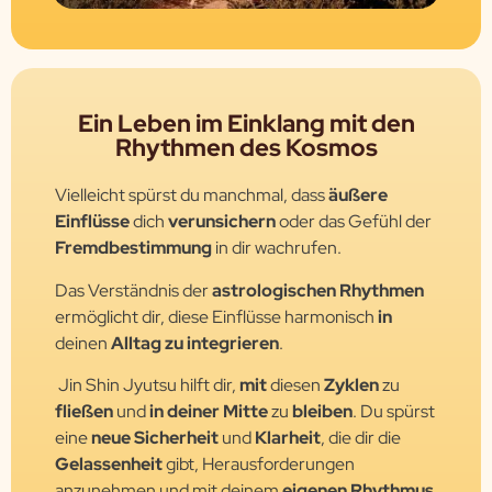
Ein Leben im Einklang mit den
Rhythmen des Kosmos
Vielleicht spürst du manchmal, dass
äußere
Einflüsse
dich
verunsichern
oder das Gefühl der
Fremdbestimmung
in dir wachrufen.
Das Verständnis der
astrologischen Rhythmen
ermöglicht dir, diese Einflüsse harmonisch
in
deinen
Alltag zu integrieren
.
Jin Shin Jyutsu hilft dir,
mit
diesen
Zyklen
zu
fließen
und
in deiner Mitte
zu
bleiben
. Du spürst
eine
neue Sicherheit
und
Klarheit
, die dir die
Gelassenheit
gibt, Herausforderungen
anzunehmen und mit deinem
eigenen Rhythmus