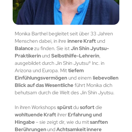
Monika Barthel begleitet seit über 33 Jahren
Menschen dabei, in ihre
innere Kraft
und
Balance
zu finden. Sie ist
Jin Shin Jyutsu-
Praktikerin
und
Selbsthilfe-Lehrerin
,
ausgebildet durch Jin Shin Jyutsu® Inc. in
Arizona und Europa. Mit
tiefem
Einfühlungsvermögen
und einem
liebevollen
Blick auf das Wesentliche
führt Monika dich
behutsam durch die Welt des Jin Shin Jyutsu.
In ihren Workshops
spürst
du
sofort
die
wohltuende Kraft
ihrer
Erfahrung und
Hingabe
– sie zeigt dir, wie du mit
sanften
Berührungen
und
Achtsamkeit innere