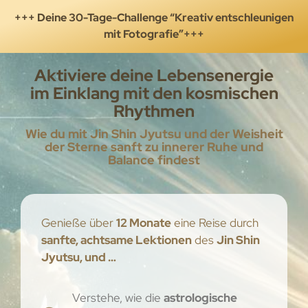
+++ Deine 30-Tage-Challenge “Kreativ entschleunigen
mit Fotografie”+++
Aktiviere deine Lebensenergie
im Einklang mit den kosmischen
Rhythmen
Wie du mit Jin Shin Jyutsu und der Weisheit
der Sterne sanft zu innerer Ruhe und
Balance findest
Genieße über
12 Monate
eine Reise durch
sanfte, achtsame Lektionen
des
Jin Shin
Jyutsu, und …
Verstehe, wie die
astrologische