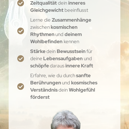
Zeitqualität
dein
inneres
Gleichgewicht
beeinflusst
Lerne die
Zusammenhänge
zwischen
kosmischen
Rhythmen
und
deinem
Wohlbefinden
kennen
Stärke
dein
Bewusstsein
für
deine
Lebensaufgaben
und
schöpfe
daraus
innere Kraft
Erfahre, wie du durch
sanfte
Berührungen
und
kosmisches
Verständnis
dein
Wohlgefühl
förderst