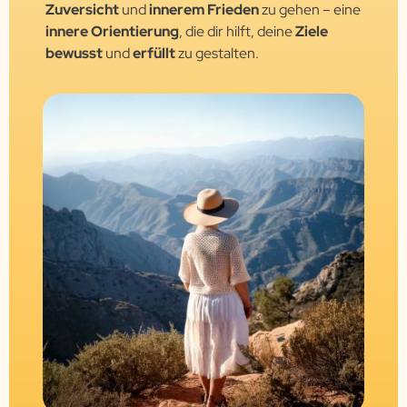
Zuversicht
und
innerem Frieden
zu gehen – eine
innere Orientierung
, die dir hilft, deine
Ziele
bewusst
und
erfüllt
zu gestalten.