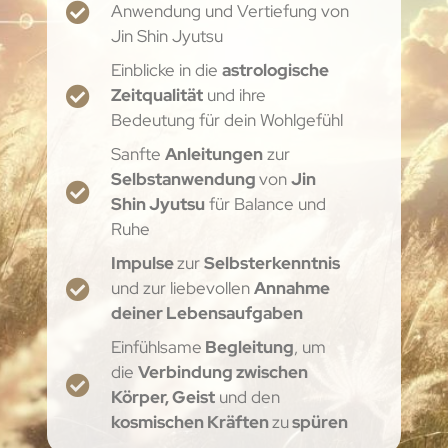
Anwendung und Vertiefung von
Jin Shin Jyutsu
Einblicke in die
astrologische
Zeitqualität
und ihre
Bedeutung für dein Wohlgefühl
Sanfte
Anleitungen
zur
Selbstanwendung
von
Jin
Shin Jyutsu
für Balance und
Ruhe
Impulse
zur
Selbsterkenntnis
und zur liebevollen
Annahme
deiner Lebensaufgaben
Einfühlsame
Begleitung
, um
die
Verbindung zwischen
Körper, Geist
und den
kosmischen Kräften
zu
spüren