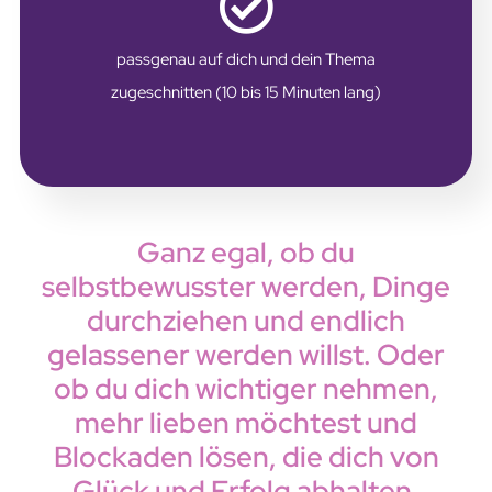
passgenau auf dich und dein Thema
zugeschnitten (10 bis 15 Minuten lang)
Ganz egal, ob du
selbstbewusster werden, Dinge
durchziehen und endlich
gelassener werden willst. Oder
ob du dich wichtiger nehmen,
mehr lieben möchtest und
Blockaden lösen, die dich von
Glück und Erfolg abhalten.