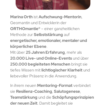
Marina Orth
ist
Aufschwung-Mentorin
,
Geomantin und Entwicklerin der
ORTHOmantie®
– einer ganzheitlichen
Methode zur
Selbststärkung
auf
energetischer, emotionaler, mentaler und
körperlicher Ebene
.
Mit über
25 Jahren Erfahrung
, mehr als
20.000 Live- und Online-Events
und über
250.000 begleiteten Menschen
bringt sie
tiefes Wissen mit
lichtlogischer Klarheit
und
liebevoller Präsenz in die Anwendung.
In ihrem neuen
Mentoring-Format
verbindet
sie
Resilienz-Coaching
,
Salutogenese
,
Teamstärkung
und die
Schöpfungsprinzipien
der neuen Zeit
. Damit begleitet sie