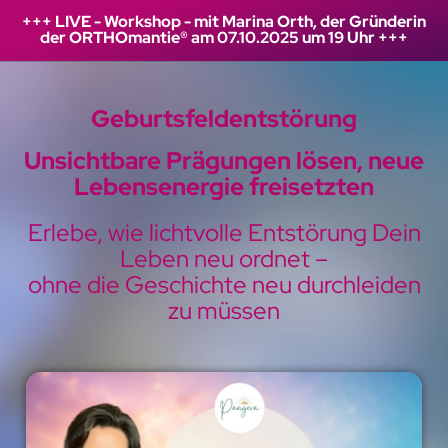
+++ LIVE - Workshop - mit Marina Orth, der Gründerin
der ORTHOmantie® am 07.10.2025 um 19 Uhr +++
Geburtsfeldentstörung
Unsichtbare Prägungen lösen, neue
Lebensenergie freisetzten
Erlebe, wie lichtvolle Entstörung Dein
Leben neu ordnet –
ohne die Geschichte neu durchleiden
zu müssen