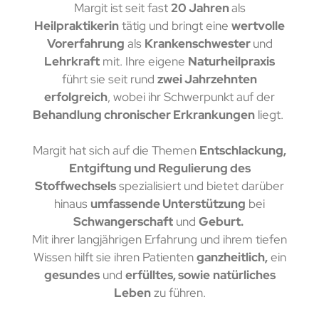
Margit ist seit fast
20 Jahren
als
Heilpraktikerin
tätig und bringt eine
wertvolle
Vorerfahrung
als
Krankenschwester
und
Lehrkraft
mit. Ihre eigene
Naturheilpraxis
führt sie seit rund
zwei Jahrzehnten
e
rfolgreich
, wobei ihr Schwerpunkt auf der
Behandlung chronischer Erkrankungen
liegt.
Margit hat sich auf die Themen
Entschlackung,
Entgiftung und Regulierung des
Stoffwechsels
spezialisiert und bietet darüber
hinaus
umfassende Unterstützung
bei
Schwangerschaft
und
Geburt.
Mit ihrer langjährigen Erfahrung und ihrem tiefen
Wissen hilft sie ihren Patienten
ganzheitlich,
ein
gesundes
und
erfülltes, sowie
natürliches
Leben
zu führen.