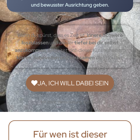
und bewusster Ausrichtung geben.
Wenn du spürst, dass es Zeit ist,
innere Schwere
loszulassen
und wieder
tiefer bei dir selbst
anzukommen
, begleitet dich dieser Kurs auf einem
klaren, liebevollen und wirksamen
Weg dorthin.
JA, ICH WILL DABEI SEIN
Mit Klick: Weiterleitung zum Kauf
Für wen ist dieser