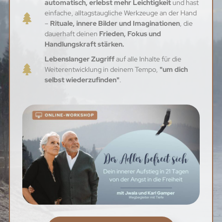
automatisch, erlebst mehr Leichtigkeit
und hast
einfache, alltagstaugliche Werkzeuge an der Hand
–
Rituale, innere Bilder und Imaginationen
, die
dauerhaft deinen
Frieden, Fokus und
Handlungskraft stärken.
Lebenslanger Zugriff
auf alle Inhalte für die
Weiterentwicklung in deinem Tempo,
"um dich
selbst wiederzufinden"
.