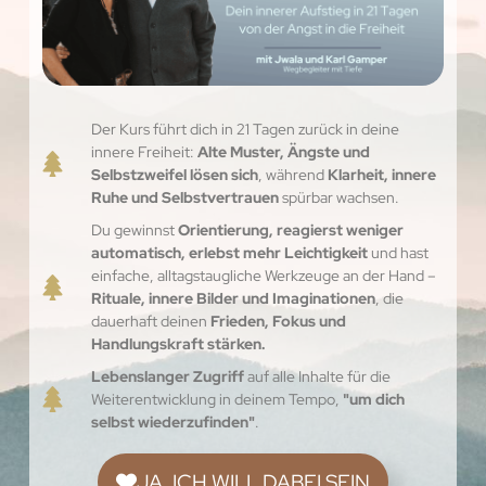
Der Kurs führt dich in 21 Tagen zurück in deine
innere Freiheit:
Alte Muster, Ängste und
Selbstzweifel lösen sich
, während
Klarheit, innere
Ruhe und Selbstvertrauen
spürbar wachsen.
Du gewinnst
Orientierung, reagierst weniger
automatisch, erlebst mehr Leichtigkeit
und hast
einfache, alltagstaugliche Werkzeuge an der Hand –
Rituale, innere Bilder und Imaginationen
, die
dauerhaft deinen
Frieden, Fokus und
Handlungskraft stärken.
Lebenslanger Zugriff
auf alle Inhalte für die
Weiterentwicklung in deinem Tempo,
"um dich
selbst wiederzufinden"
.
JA, ICH WILL DABEI SEIN