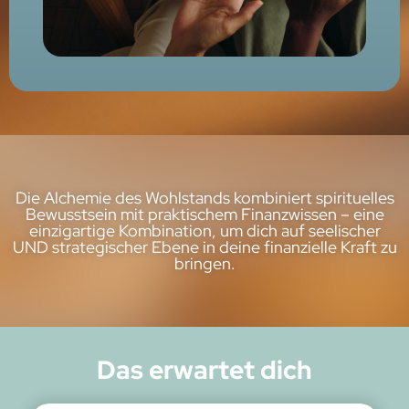
Die Alchemie des Wohlstands kombiniert spirituelles
Bewusstsein mit praktischem Finanzwissen – eine
einzigartige Kombination, um dich auf seelischer
UND strategischer Ebene in deine finanzielle Kraft zu
bringen.
Das erwartet dich