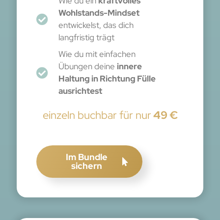
Wie du ein
kraftvolles
Wohlstands-Mindset
entwickelst, das dich
langfristig trägt
Wie du mit einfachen
Übungen deine
innere
Haltung in Richtung Fülle
ausrichtest
einzeln buchbar für nur
49 €
Im Bundle
sichern