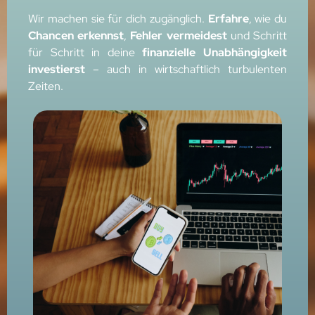
Wir machen sie für dich zugänglich.
Erfahre
, wie du
Chancen
erkennst
,
Fehler
vermeidest
und Schritt
für Schritt in deine
finanzielle Unabhängigkeit
investierst
– auch in wirtschaftlich turbulenten
Zeiten.