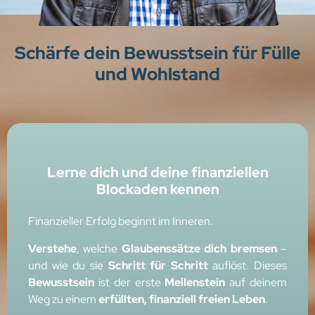
Schärfe dein Bewusstsein für Fülle
und Wohlstand
Lerne dich und deine finanziellen
Blockaden kennen
Finanzieller Erfolg beginnt im Inneren.
Verstehe
, welche
Glaubenssätze dich bremsen
–
und wie du sie
Schritt für Schritt
auflöst. Dieses
Bewusstsein
ist der erste
Meilenstein
auf deinem
Weg zu einem
erfüllten, finanziell freien Leben
.