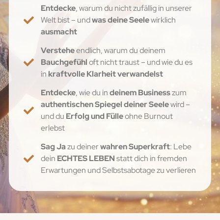
Entdecke
, warum du nicht zufällig in unserer
Welt bist – und
was deine Seele
wirklich
ausmacht
Verstehe
endlich, warum du deinem
Bauchgefühl
oft nicht traust – und wie du es
in
kraftvolle Klarheit verwandelst
Entdecke
, wie du in
deinem Business
zum
authentischen Spiegel deiner Seele
wird –
und du
Erfolg und Fülle
ohne Burnout
erlebst
Sag Ja
zu deiner
wahren Superkraft
: Lebe
dein
ECHTES LEBEN
statt dich in fremden
Erwartungen und Selbstsabotage zu verlieren