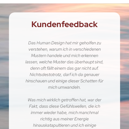
Kundenfeedback
 die
Das Human Design hat mir geholfen zu
ials
verstehen, warum ich in verschiedenen
es i
ise
Mustern handele und mich erkennen
grün
gen
lassen, welche Muster das überhaupt sind,
Desi
eue
denn oft fällt einem das gar nicht auf.
ibung
Nichtsdestotrotz, darf ich da genauer
berüc
e in
hinschauen und einige dieser Schatten für
als
auch
mich umwandeln.
das 
ich
.Ich
Was mich wirklich getroffen hat, war der
unsc
ken
Fakt, dass diese Gefühlswellen, die ich
ver
immer wieder habe, mich manchmal
Dinge
e
richtig aus meiner Energie
Und 
igen
hinauskatapultieren und ich einige
Part