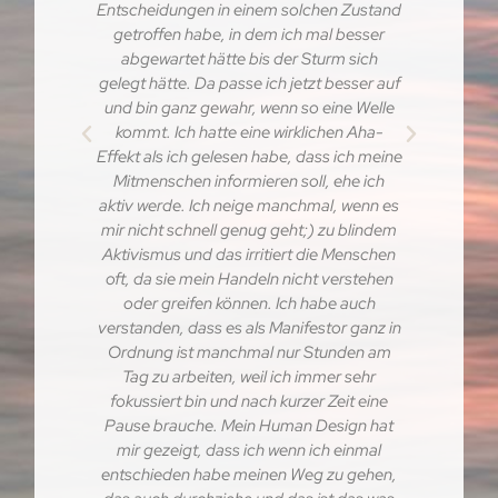
onnen.
Entscheidungen in einem solchen Zustand
 hat
getroffen habe, in dem ich mal besser
Aber
d mir
abgewartet hätte bis der Sturm sich
ist
ärken
gelegt hätte. Da passe ich jetzt besser auf
tie
ie
und bin ganz gewahr, wenn so eine Welle
Gesch
eibung
kommt. Ich hatte eine wirklichen Aha-
noch 
ernde
Effekt als ich gelesen habe, dass ich meine
Mitmenschen informieren soll, ehe ich
aktiv werde. Ich neige manchmal, wenn es
LE
mir nicht schnell genug geht;) zu blindem
Aktivismus und das irritiert die Menschen
oft, da sie mein Handeln nicht verstehen
oder greifen können. Ich habe auch
verstanden, dass es als Manifestor ganz in
Ordnung ist manchmal nur Stunden am
Tag zu arbeiten, weil ich immer sehr
fokussiert bin und nach kurzer Zeit eine
Pause brauche. Mein Human Design hat
mir gezeigt, dass ich wenn ich einmal
entschieden habe meinen Weg zu gehen,