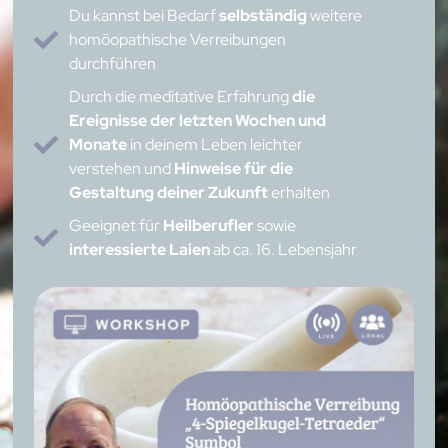
Du kannst bei Bedarf
selbständig
weitere
homöopathische Verreibungen
durchführen
Durch die meditative Erfahrung
die
Ereignisse der letzten Wochen und
Monate
in deinem Leben leichter
verstehen und
Hinweise für die
Gestaltung deiner Zukunft
erhalten
Geeignet für
Heilberufler
sowie
interessierte Laien
ab ca. 16. Lebensjahr