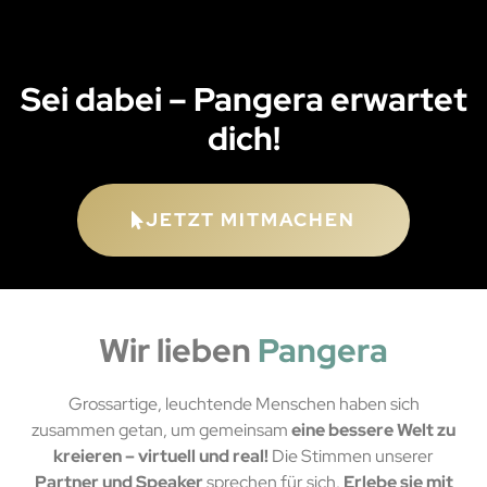
Sei dabei – Pangera erwartet
dich!
JETZT MITMACHEN
Wir lieben
Pangera
Grossartige, leuchtende Menschen haben sich
zusammen getan, um gemeinsam
eine bessere Welt zu
kreieren – virtuell und real!
Die Stimmen unserer
Partner und Speaker
sprechen für sich.
Erlebe sie mit