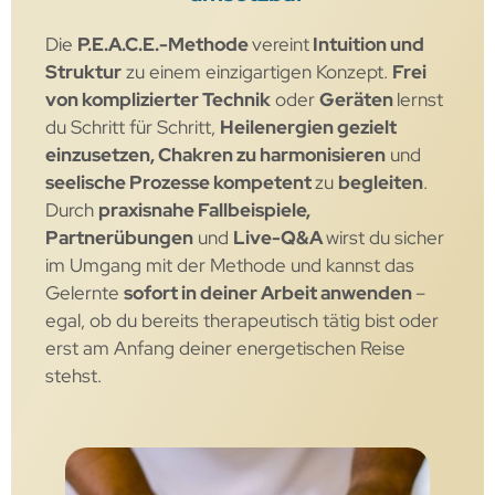
Die
P.E.A.C.E.-Methode
vereint
Intuition und
Struktur
zu einem einzigartigen Konzept.
Frei
von komplizierter Technik
oder
Geräten
lernst
du Schritt für Schritt,
Heilenergien gezielt
einzusetzen, Chakren zu harmonisieren
und
seelische Prozesse kompetent
zu
begleiten
.
Durch
praxisnahe Fallbeispiele,
Partnerübungen
und
Live-Q&A
wirst du sicher
im Umgang mit der Methode und kannst das
Gelernte
sofort in deiner Arbeit anwenden
–
egal, ob du bereits therapeutisch tätig bist oder
erst am Anfang deiner energetischen Reise
stehst.