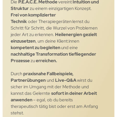
Die
P.E.A.C.E. Methode
vereint
Intuition und
Struktur
zu einem einzigartigen Konzept.
Frei von komplizierter
Technik
oder Therapiegeräten
lernst du
Schritt für Schritt, die Wurzel von Problemen
jeder Art zu erkennen.
Heilenergien gezielt
einzusetzen
, um deine Klient:innen
kompetent zu begleiten
und eine
nachhaltige Transformation tiefliegender
Prozesse
zu
erreichen.
Durch
praxisnahe Fallbeispiele,
Partnerübungen
und
Live-Q&A
wirst du
sicher im Umgang mit der Methode und
kannst das Gelernte
sofort in deiner Arbeit
anwenden
– egal, ob du bereits
therapeutisch tätig bist oder erst am Anfang
stehst.