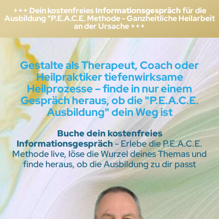
+++ Dein kostenfreies
Informationsgespräch
für die
Ausbildung "P.E.A.C.E. Methode - Ganzheitliche Heilarbeit
an der Ursache +++
Gestalte als Therapeut, Coach oder
Heilpraktiker tiefenwirksame
Heilprozesse – finde in nur einem
Gespräch heraus, ob die "P.E.A.C.E.
Ausbildung" dein Weg ist
Buche dein kostenfreies
Informationsgespräch
- Erlebe die P.E.A.C.E.
Methode live, löse die Wurzel deines Themas und
finde heraus, ob die Ausbildung zu dir passt