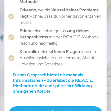
Methode
Erkenne
, wo die
Wurzel deiner Probleme
liegt
– ohne, dass du vorher davon erzählen
musst
Erlebe
eine sofortige
Lösung deines
Kernproblems
mit der P.E.A.C.E. Methode -
rasch und nachhaltig
Kläre alle
deine
offenen Fragen
rund um
Ausbildungsinhalte und -formate, Ablauf,
Lokation und Sonstiges
Dieses Gespräch bietet dir
mehr als
Informationen
– du
erlebst
die P.E.A.C.E.
Methode direkt und spürst ihre Wirkung
am eigenen Körper!