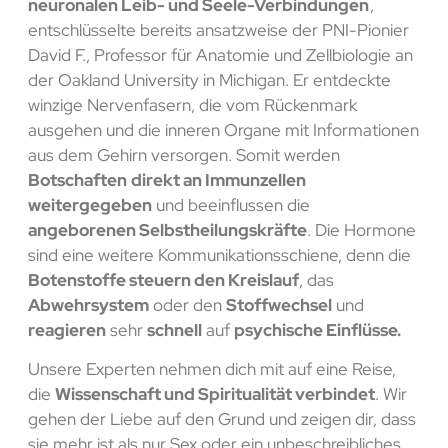
neuronalen Leib- und Seele-Verbindungen
,
entschlüsselte bereits ansatzweise der PNI-Pionier
David F., Professor für Anatomie und Zellbiologie an
der Oakland University in Michigan. Er entdeckte
winzige Nervenfasern, die vom Rückenmark
ausgehen und die inneren Organe mit Informationen
aus dem Gehirn versorgen. Somit werden
Botschaften
direkt an Immunzellen
weitergegeben
und beeinflussen die
angeborenen Selbstheilungskräfte
. Die Hormone
sind eine weitere Kommunikationsschiene, denn die
Botenstoffe steuern den Kreislauf
, das
Abwehrsystem
oder den
Stoffwechsel
und
reagieren
sehr
schnell
auf
psychische Einflüsse.
Unsere Experten nehmen dich mit auf eine Reise,
die
Wissenschaft und Spiritualität verbindet
. Wir
gehen der Liebe auf den Grund und zeigen dir, dass
sie mehr ist als nur Sex oder ein unbeschreibliches