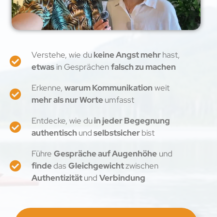
Verstehe, wie du
keine Angst mehr
hast,
etwas
in Gesprächen
falsch zu machen
Erkenne,
warum Kommunikation
weit
mehr als nur Worte
umfasst
Entdecke, wie du
in jeder Begegnung
authentisch
und
selbstsicher
bist
Führe
Gespräche auf Augenhöhe
und
finde
das
Gleichgewicht
zwischen
Authentizität
und
Verbindung