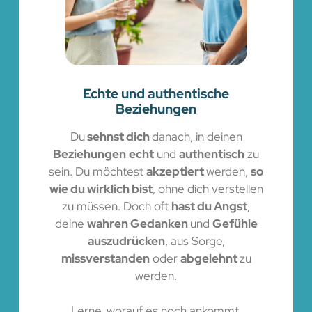
Echte und authentische
Beziehungen
Du
sehnst dich
danach, in deinen
Beziehungen
echt
und
authentisch
zu
sein. Du möchtest
akzeptiert
werden,
so
wie du wirklich bist
, ohne dich verstellen
zu müssen. Doch oft
hast du Angst
,
deine
wahren Gedanken
und
Gefühle
auszudrücken
, aus Sorge,
missverstanden
oder
abgelehnt
zu
werden.
Lerne, worauf es noch ankommt,