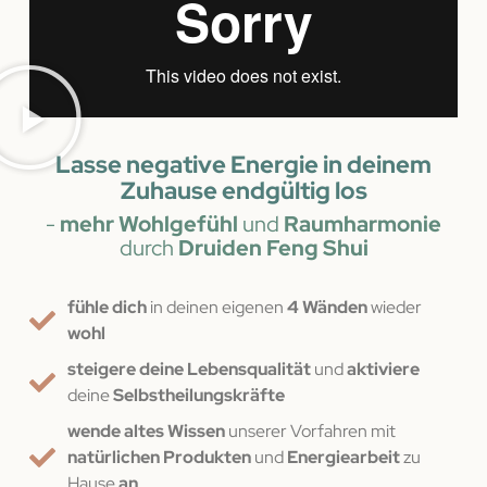
Lasse negative Energie in deinem
Zuhause endgültig los
-
mehr Wohlgefühl
und
Raumharmonie
durch
Druiden Feng Shui
fühle dich
in deinen eigenen
4 Wänden
wieder
wohl
steigere deine Lebensqualität
und
aktiviere
deine
Selbstheilungskräfte
wende altes Wissen
unserer Vorfahren mit
natürlichen Produkten
und
Energiearbeit
zu
Hause
an