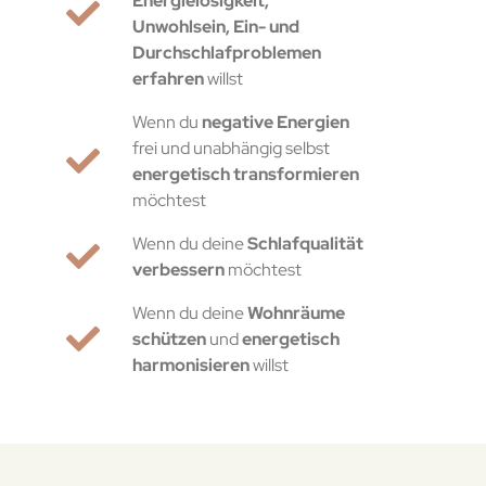
Energielosigkeit,
Unwohlsein, Ein- und
Durchschlafproblemen
erfahren
willst
Wenn du
negative Energien
frei und unabhängig selbst
energetisch transformieren
möchtest
Wenn du deine
Schlafqualität
verbessern
möchtest
Wenn du deine
Wohnräume
schützen
und
energetisch
harmonisieren
willst