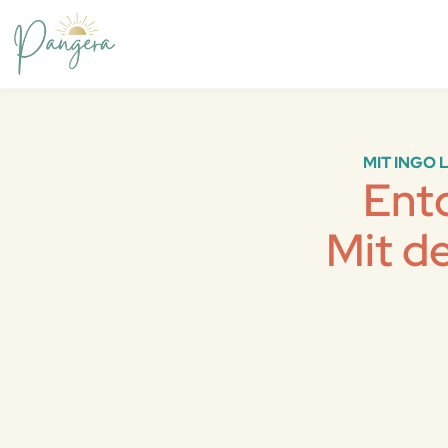
MIT INGO 
Entd
Mit d