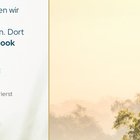
en wir
n. Dort
Book
t
ierst