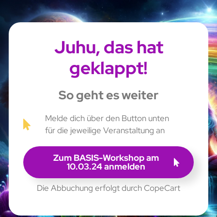
Juhu, das hat
geklappt!
So geht es weiter
Melde dich über den Button unten
für die jeweilige Veranstaltung an
Zum BASIS-Workshop am
10.03.24 anmelden
Die Abbuchung erfolgt durch CopeCart